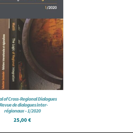
l of Cross-Regional Dialogues
 Revue de dialogues inter-
régionaux – 1/2020
25,00
€