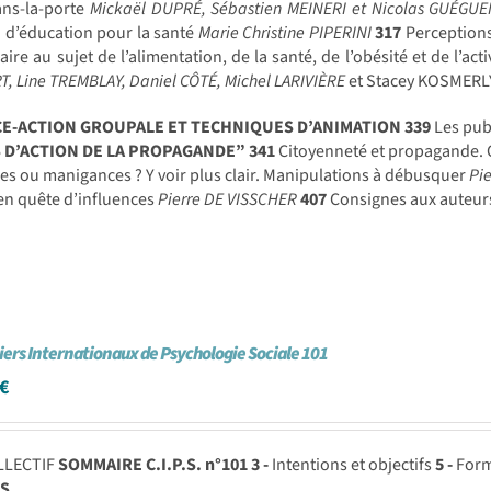
ans-la-porte
Mickaël DUPRÉ, Sébastien MEINERI et Nicolas GUÉGU
 d’éducation pour la santé
Marie Christine PIPERINI
317
Perceptions
aire au sujet de l’alimentation, de la santé, de l’obésité et de l’ac
, Line TREMBLAY, Daniel CÔTÉ, Michel LARIVIÈRE
et Stacey KOSMERL
CE-ACTION GROUPALE ET TECHNIQUES D’ANIMATION
339
Les pub
 D’ACTION DE LA PROPAGANDE”
341
Citoyenneté et propagande. 
s ou manigances ? Y voir plus clair. Manipulations à débusquer
Pi
 en quête d’influences
Pierre DE VISSCHER
407
Consignes aux auteu
iers Internationaux de Psychologie Sociale 101
€
LLECTIF
SOMMAIRE C.I.P.S. n°101
3 -
Intentions et objectifs
5 -
Form
S