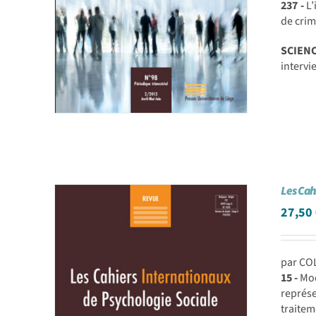
237 -
L’
de cri
SCIEN
intervi
Les Cah
27,50
par CO
15 -
Mod
représe
traite