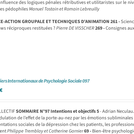
influence des logiques pénales rétributives et utilitaristes sur le n
mes pédophiles
Manuel Tostain et Romain Lebreuilly
CE-ACTION GROUPALE ET TECHNIQUES D'ANIMATION
261 -
Scienc
ews réciproques restituées ?
Pierre DE VISSCHER
269 -
Consignes au
iers Internationaux de Psychologie Sociale 097
€
LLECTIF
SOMMAIRE N°97
Intentions et objectifs
5
- Adrian Necula
ulation de l’effet de la porte-au-nez par les émotions subliminale
ntations sociales de la dépression chez les patients, les profession
ment
Philippe Tremblay et Catherine Garnier
69 -
Bien-être psychologi