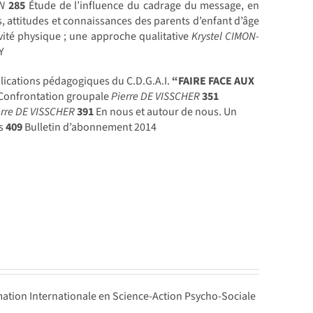
EN
285
Étude de l’influence du cadrage du message, en
, attitudes et connaissances des parents d’enfant d’âge
tivité physique ; une approche qualitative
Krystel CIMON-
Y
lications pédagogiques du C.D.G.A.I.
“FAIRE FACE AUX
Confrontation groupale
Pierre DE VISSCHER
351
erre DE VISSCHER
391
En nous et autour de nous. Un
rs
409
Bulletin d’abonnement 2014
ation Internationale en Science-Action Psycho-Sociale