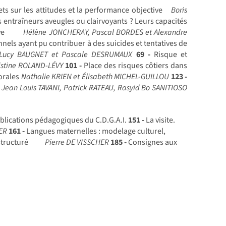
ets sur les attitudes et la performance objective
Boris
 entraîneurs aveugles ou clairvoyants ? Leurs capacités
ve
Hélène JONCHERAY, Pascal BORDES et Alexandre
nels ayant pu contribuer à des suicides et tentatives de
, Lucy BAUGNET et Pascale DESRUMAUX
69 -
Risque et
istine ROLAND-LÉVY
101 -
Place des risques côtiers dans
torales
Nathalie KRIEN et Élisabeth MICHEL-GUILLOU
123 -
r
Jean Louis TAVANI, Patrick RATEAU, Rasyid Bo SANITIOSO
blications pédagogiques du C.D.G.A.I.
151 -
La visite.
ER
161 -
Langues maternelles : modelage culturel,
structuré
Pierre DE VISSCHER
185 -
Consignes aux