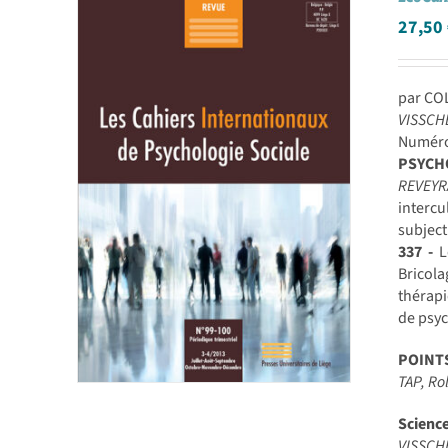
27,50
par CO
VISSCH
Numéro 
PSYCH
REVEY
intercu
subject
337 -
L
Bricola
thérapi
de psyc
POINT
TAP, R
Scienc
VISSCH