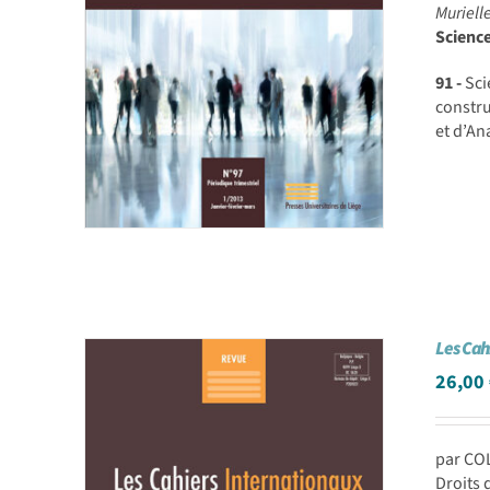
Muriell
Scienc
91 -
Sci
constr
et d’An
Les Cah
26,00
par CO
Droits 