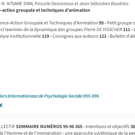
e N. NTSAME SIMA, Pascale Desrumaux et Jean-Sébastien Boudrias
e-action groupale et techniques d’animation
ence-Action Groupale et Techniques d’Animation
95 -
Petit groupe o
uct lewinien de la dynamique des groupes
Pierre DE VISSCHER
111 -
U
alyse Institutionnelle
119 -
Consignes aux auteurs
121 -
Bulletin d’
iers Internationaux de Psychologie Sociale 095-096
€
LLECTIF
SOMMAIRE NUMÉROS 95-96
365 -
Intentions et objectifs
36
de l’Homme et de l’immigration : une approche systémique de la pe