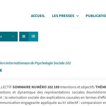
ACCUEIL
LES PRESSES
PUBLICATI
ts
iers Internationaux de Psychologie Sociale 102
€
LLECTIF
SOMMAIRE NUMÉRO 102
189
Intentions et objectifs
THÈM
tions et dynamique des représentations sociales
Boumédien
t : la valorisation sociale des explications causales en termes d’eff
munication engageante appliquée au tri sélectif : comparaison en