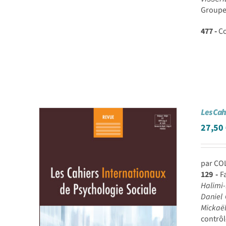
Groupes
477 -
Co
Les Cah
27,50
par CO
129 -
Fa
Halimi-
Daniel 
Mickaë
contrôl