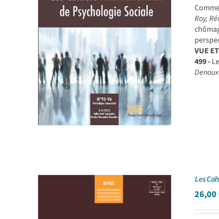
Comment
Roy, Ré
chômag
perspec
VUE E
499 -
Le
Denoux
Les Cah
26,00