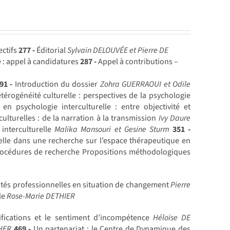
ectifs
277 -
Éditorial
Sylvain DELOUVÉE et Pierre DE
 : appel à candidatures
287 -
Appel à contributions –
91 -
Introduction du dossier
Zohra GUERRAOUI et Odile
érogénéité culturelle : perspectives de la psychologie
n psychologie interculturelle : entre objectivité et
ulturelles : de la narration à la transmission
Ivy Daure
interculturelle
Malika Mansouri et Gesine Sturm
351 -
elle dans une recherche sur l’espace thérapeutique en
procédures de recherche Propositions méthodologiques
ités professionnelles en situation de changement
Pierre
ale
Rose-Marie DETHIER
ifications et le sentiment d’incompétence
Héloïse DE
CHER
469 -
Un partenariat : le Centre de Dynamique des