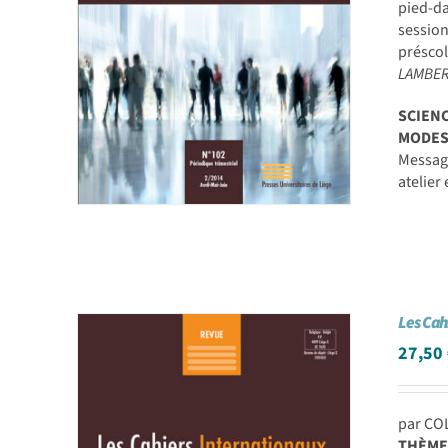
pied-d
session
préscol
LAMBERT
SCIEN
MODES
Message
atelier
Les Cah
27,50
par CO
THÈME