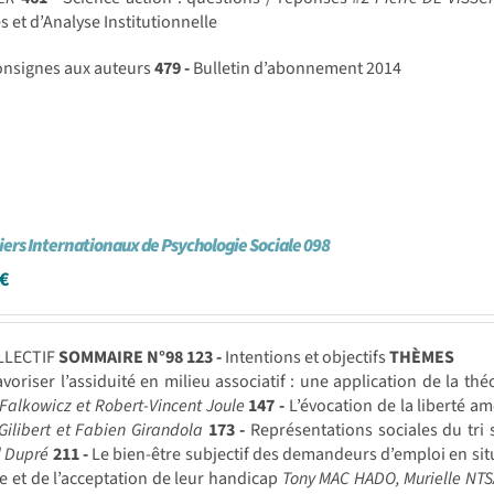
 et d’Analyse Institutionnelle
nsignes aux auteurs
479 -
Bulletin d’abonnement 2014
iers Internationaux de Psychologie Sociale 098
€
LLECTIF
SOMMAIRE N°98
123 -
Intentions et objectifs
THÈMES
voriser l’assiduité en milieu associatif : une application de la t
Falkowicz et Robert-Vincent Joule
147 -
L’évocation de la liberté amé
Gilibert et Fabien Girandola
173 -
Représentations sociales du tri s
l Dupré
211 -
Le bien-être subjectif des demandeurs d’emploi en situa
e et de l’acceptation de leur handicap
Tony MAC HADO, Murielle NT