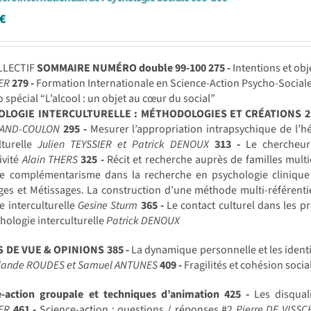
€
LLECTIF
SOMMAIRE NUMÉRO double 99-100
275 -
Intentions et obj
ER
279 -
Formation Internationale en Science-Action Psycho-Sociale
spécial “L’alcool : un objet au cœur du social”
OLOGIE INTERCULTURELLE : MÉTHODOLOGIES ET CRÉATIONS
2
RAND-COULON
295 -
Mesurer l’appropriation intrapsychique de l’hét
lturelle
Julien TEYSSIER et Patrick DENOUX
313 -
Le chercheur e
ivité
Alain THERS
325 -
Récit et recherche auprès de familles multic
e complémentarisme dans la recherche en psychologie clinique 
ges et Métissages. La construction d’une méthode multi-référenti
e interculturelle
Gesine Sturm
365 -
Le contact culturel dans les 
hologie interculturelle
Patrick DENOUX
S DE VUE & OPINIONS
385 -
La dynamique personnelle et les ident
olande ROUDES et Samuel ANTUNES
409 -
Fragilités et cohésion soci
e-action groupale et techniques d’animation
425 -
Les disqual
ER
461 -
Science-action : questions / réponses #2
Pierre DE VISS