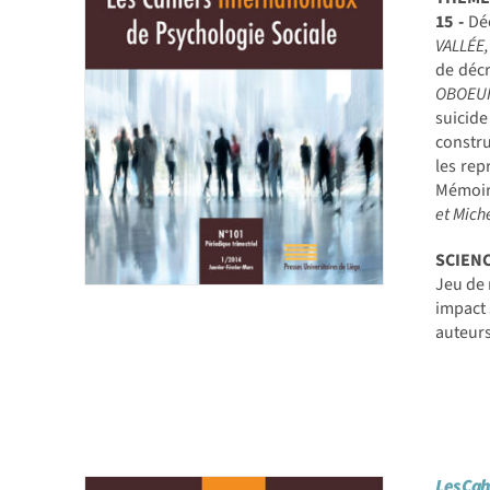
15 -
Déc
VALLÉE,
de décr
OBOEU
suicid
constru
les rep
Mémoire
et Mic
SCIEN
Jeu de 
impact 
auteur
Les Cah