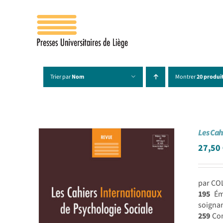
Passer
au
contenu
Trier par
Nom
Montrer
20 produi
Les Cah
27,50
par CO
195
Émo
soignan
259
Com