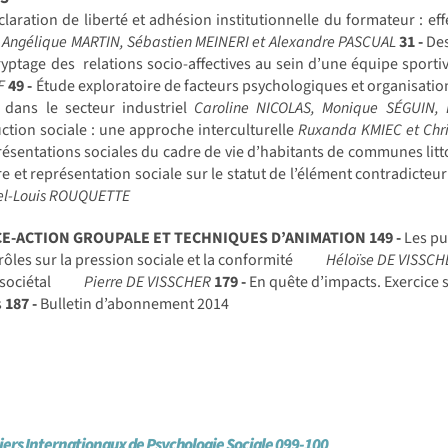
laration de liberté et adhésion institutionnelle du formateur : eff
 Angélique MARTIN, Sébastien MEINERI et Alexandre PASCUAL
31 -
Des
yptage des relations socio-affectives au sein d’une équipe sporti
F
49 -
Étude exploratoire de facteurs psychologiques et organisation
e dans le secteur industriel
Caroline NICOLAS, Monique SÉGUIN
ction sociale : une approche interculturelle
Ruxanda KMIEC et Chr
résentations sociales du cadre de vie d’habitants de communes lit
 et représentation sociale sur le statut de l’élément contradicteu
hel-Louis ROUQUETTE
CE-ACTION GROUPALE ET TECHNIQUES D’ANIMATION
149 -
Les pu
rôles sur la pression sociale et la conformité
Héloïse DE VISSCH
sociétal
Pierre DE VISSCHER
179 -
En quête d’impacts. Exercice 
s
187 -
Bulletin d’abonnement 2014
iers Internationaux de Psychologie Sociale 099-100