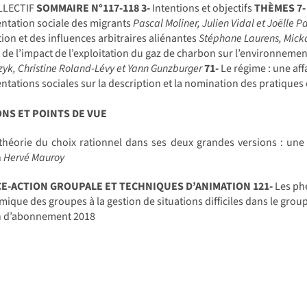
LLECTIF
SOMMAIRE N°117-118
3-
Intentions et objectifs
THÈMES
7
ntation sociale des migrants
Pascal Moliner, Julien Vidal et Joëlle P
ion et des influences arbitraires aliénantes
Stéphane Laurens, Mick
t de l’impact de l’exploitation du gaz de charbon sur l’environneme
zyk,
Christine Roland-Lévy et Yann Gunzburger
71-
Le régime : une af
ntations sociales sur la description et la nomination des pratiques
NS ET POINTS DE VUE
 théorie du choix rationnel dans ses deux grandes versions : un
n
Hervé Mauroy
CE-ACTION GROUPALE ET TECHNIQUES D’ANIMATION
121-
Les ph
mique des groupes à la gestion de situations difficiles dans le grou
in d’abonnement 2018