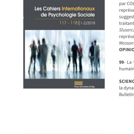
par CO
représe
suggest
traitan
Slusarc
représe
Masson
OPINIO
99
- La
humai
SCIEN
la dyna
Bullet