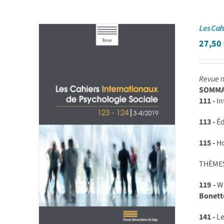
Les Cah
27,50
Revue n
SOMMAI
111 -
In
113 -
Éd
115 -
Ho
THÈME
119 -
Wh
Bonett
141 -
Le