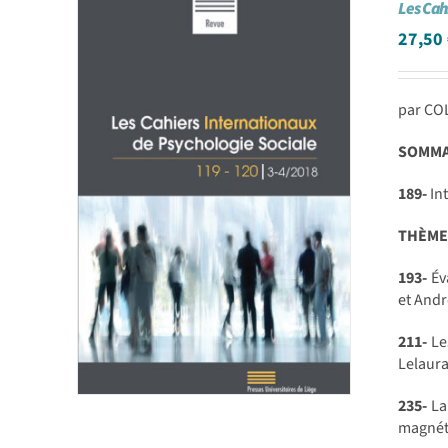
Les Cah
27,50
par CO
SOMMAI
189-
Int
THÈME
193-
Éva
et And
211-
Les
Lelaura
235-
La
magnét