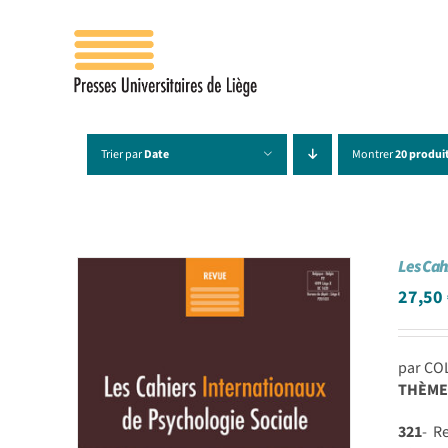
Passer
au
contenu
Trier par
Date
Montrer
20 produi
Les Cah
27,50
par CO
THÈME
321
- R