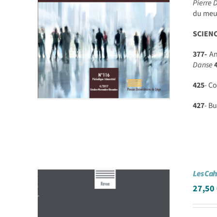
Pierre 
du meu
SCIEN
377-
An
Danse
425
- C
427
- B
Les Cah
27,50