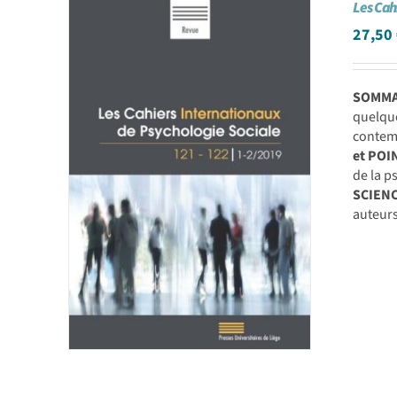
Les Cah
27,50
SOMMAI
quelqu
contemp
et POI
de la 
SCIEN
auteurs