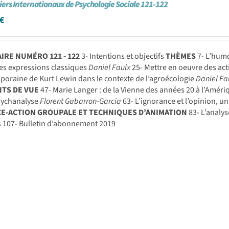
iers Internationaux de Psychologie Sociale 121-122
€
RE NUMÉRO 121 - 122
3- Intentions et objectifs
THÈMES
7- L’humo
es expressions classiques
Daniel Faulx
25- Mettre en oeuvre des act
oraine de Kurt Lewin dans le contexte de l’agroécologie
Daniel Fau
NTS DE VUE
47- Marie Langer : de la Vienne des années 20 à l’Améri
psychanalyse
Florent Gabarron-Garcia
63- L’ignorance et l’opinion, 
CE-ACTION GROUPALE ET TECHNIQUES D’ANIMATION
83- L’analys
 107- Bulletin d’abonnement 2019