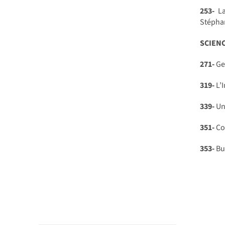
253-
La
Stépha
SCIEN
271-
Ges
319-
L’I
339-
Un 
351-
Co
353-
Bu