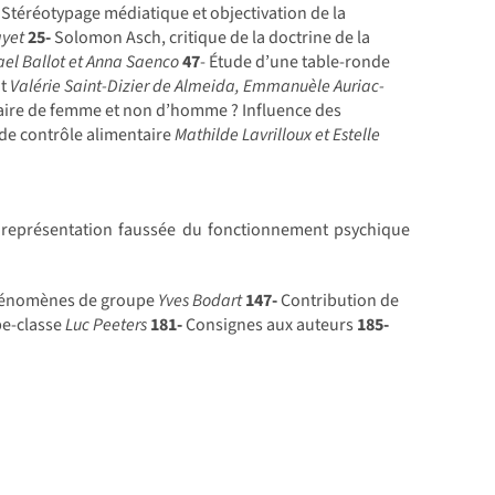
-
Stéréotypage médiatique et objectivation de la
ayet
25-
Solomon Asch, critique de la doctrine de la
ael Ballot et Anna Saenco
47
- Étude d’une table-ronde
nt
Valérie Saint-Dizier de Almeida, Emmanuèle Auriac-
faire de femme et non d’homme ? Influence des
 de contrôle alimentaire
Mathilde Lavrilloux et Estelle
e représentation faussée du fonctionnement psychique
énomènes de groupe
Yves Bodart
147-
Contribution de
pe-classe
Luc Peeters
181-
Consignes aux auteurs
185-