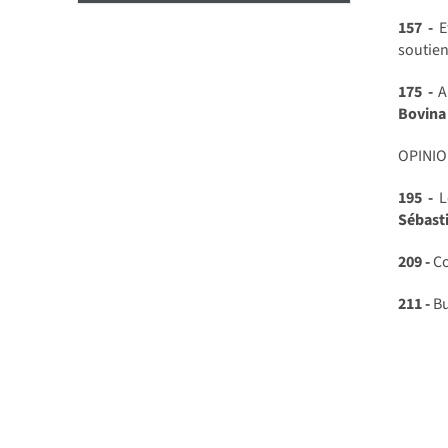
157 -
E
soutie
175 -
An
Bovina
OPINIO
195 -
Le
Sébasti
209 -
Co
211 -
Bu