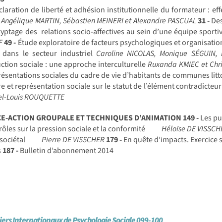
laration de liberté et adhésion institutionnelle du formateur : eff
 Angélique MARTIN, Sébastien MEINERI et Alexandre PASCUAL
31 -
Des
yptage des relations socio-affectives au sein d’une équipe sporti
F
49 -
Étude exploratoire de facteurs psychologiques et organisation
e dans le secteur industriel
Caroline NICOLAS, Monique SÉGUIN
ction sociale : une approche interculturelle
Ruxanda KMIEC et Chr
résentations sociales du cadre de vie d’habitants de communes lit
 et représentation sociale sur le statut de l’élément contradicteu
hel-Louis ROUQUETTE
CE-ACTION GROUPALE ET TECHNIQUES D’ANIMATION
149 -
Les pu
rôles sur la pression sociale et la conformité
Héloïse DE VISSCH
sociétal
Pierre DE VISSCHER
179 -
En quête d’impacts. Exercice 
s
187 -
Bulletin d’abonnement 2014
iers Internationaux de Psychologie Sociale 099-100