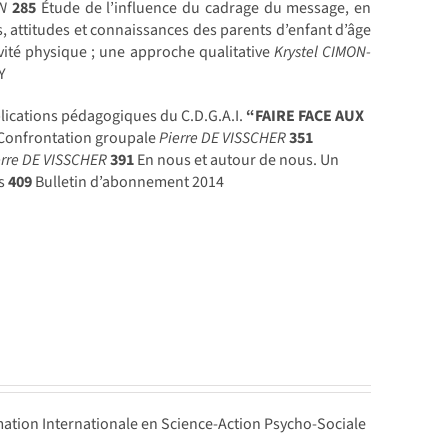
EN
285
Étude de l’influence du cadrage du message, en
, attitudes et connaissances des parents d’enfant d’âge
tivité physique ; une approche qualitative
Krystel CIMON-
Y
lications pédagogiques du C.D.G.A.I.
“FAIRE FACE AUX
Confrontation groupale
Pierre DE VISSCHER
351
erre DE VISSCHER
391
En nous et autour de nous. Un
rs
409
Bulletin d’abonnement 2014
ation Internationale en Science-Action Psycho-Sociale