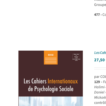
Groupes
477 -
Co
Les Cah
27,50
par CO
129 -
Fa
Halimi-
Daniel 
Mickaë
contrôl