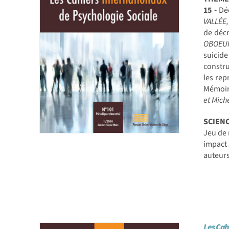
15 -
Déc
VALLÉE,
de décr
OBOEU
suicid
constru
les rep
Mémoire
et Mic
SCIEN
Jeu de 
impact 
auteur
Les Cah