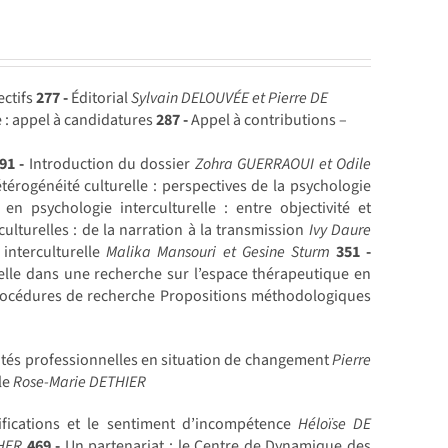
ectifs
277 -
Éditorial
Sylvain DELOUVÉE et Pierre DE
 : appel à candidatures
287 -
Appel à contributions –
91 -
Introduction du dossier
Zohra GUERRAOUI et Odile
érogénéité culturelle : perspectives de la psychologie
n psychologie interculturelle : entre objectivité et
ulturelles : de la narration à la transmission
Ivy Daure
interculturelle
Malika Mansouri et Gesine Sturm
351 -
elle dans une recherche sur l’espace thérapeutique en
procédures de recherche Propositions méthodologiques
ités professionnelles en situation de changement
Pierre
ale
Rose-Marie DETHIER
ifications et le sentiment d’incompétence
Héloïse DE
CHER
469 -
Un partenariat : le Centre de Dynamique des