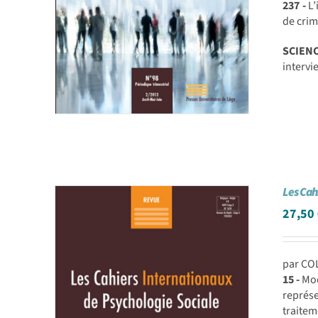
237 -
L’
de cri
SCIEN
intervi
Les Cah
27,50
par CO
15 -
Mod
représe
traite