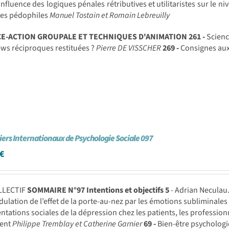
influence des logiques pénales rétributives et utilitaristes sur le n
mes pédophiles
Manuel Tostain et Romain Lebreuilly
CE-ACTION GROUPALE ET TECHNIQUES D'ANIMATION
261 -
Scienc
ews réciproques restituées ?
Pierre DE VISSCHER
269 -
Consignes au
iers Internationaux de Psychologie Sociale 097
€
LLECTIF
SOMMAIRE N°97
Intentions et objectifs
5
- Adrian Necula
ulation de l’effet de la porte-au-nez par les émotions subliminale
ntations sociales de la dépression chez les patients, les profession
ment
Philippe Tremblay et Catherine Garnier
69 -
Bien-être psychologi