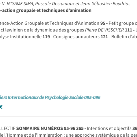
e N. NTSAME SIMA, Pascale Desrumaux et Jean-Sébastien Boudrias
e-action groupale et techniques d’animation
ence-Action Groupale et Techniques d’Animation
95 -
Petit groupe o
uct lewinien de la dynamique des groupes
Pierre DE VISSCHER
111 -
U
alyse Institutionnelle
119 -
Consignes aux auteurs
121 -
Bulletin d’
iers Internationaux de Psychologie Sociale 095-096
€
LLECTIF
SOMMAIRE NUMÉROS 95-96
365 -
Intentions et objectifs
36
de l’Homme et de l’immigration : une approche systémique de la pe