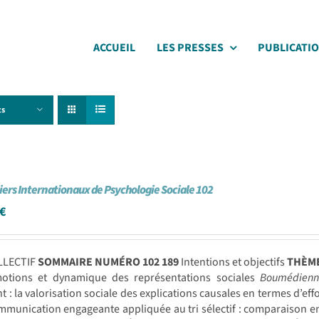
ACCUEIL
LES PRESSES
PUBLICATI
ts
iers Internationaux de Psychologie Sociale 102
€
LLECTIF
SOMMAIRE NUMÉRO 102
189
Intentions et objectifs
THÈM
tions et dynamique des représentations sociales
Boumédien
t : la valorisation sociale des explications causales en termes d’eff
munication engageante appliquée au tri sélectif : comparaison en