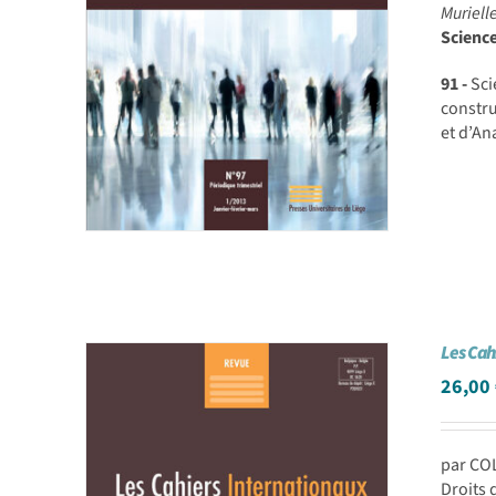
Muriell
Scienc
91 -
Sci
constr
et d’An
Les Cah
26,00
par CO
Droits 