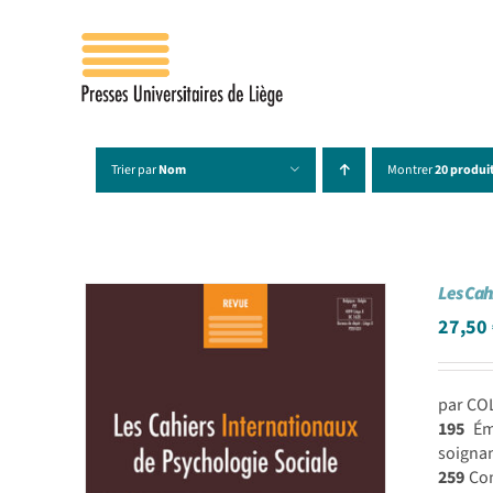
Passer
au
contenu
Trier par
Nom
Montrer
20 produi
Les Cah
27,50
par CO
195
Émo
soignan
259
Com