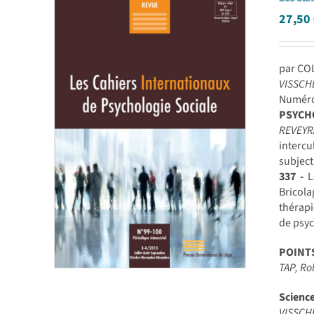
27,50
par CO
VISSCH
Numéro 
PSYCH
REVEY
intercu
subject
337 -
L
Bricola
thérapi
de psyc
POINT
TAP, R
Scienc
VISSCH