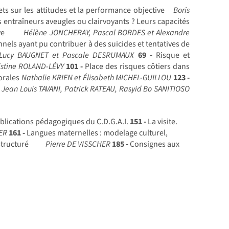
ets sur les attitudes et la performance objective
Boris
 entraîneurs aveugles ou clairvoyants ? Leurs capacités
ve
Hélène JONCHERAY, Pascal BORDES et Alexandre
nels ayant pu contribuer à des suicides et tentatives de
, Lucy BAUGNET et Pascale DESRUMAUX
69 -
Risque et
istine ROLAND-LÉVY
101 -
Place des risques côtiers dans
torales
Nathalie KRIEN et Élisabeth MICHEL-GUILLOU
123 -
r
Jean Louis TAVANI, Patrick RATEAU, Rasyid Bo SANITIOSO
blications pédagogiques du C.D.G.A.I.
151 -
La visite.
ER
161 -
Langues maternelles : modelage culturel,
structuré
Pierre DE VISSCHER
185 -
Consignes aux