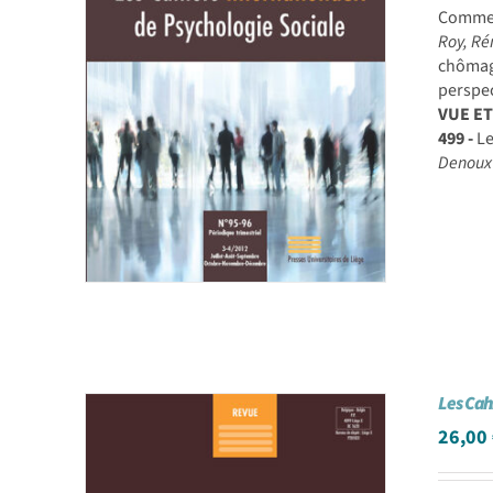
Comment
Roy, Ré
chômag
perspec
VUE E
499 -
Le
Denoux
Les Cah
26,00