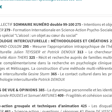
€
LLECTIF
SOMMAIRE NUMÉRO double 99-100
275 -
Intentions et obj
ER
279 -
Formation Internationale en Science-Action Psycho-Sociale
spécial “L’alcool : un objet au cœur du social”
OLOGIE INTERCULTURELLE : MÉTHODOLOGIES ET CRÉATIONS
2
RAND-COULON
295 -
Mesurer l’appropriation intrapsychique de l’hét
lturelle
Julien TEYSSIER et Patrick DENOUX
313 -
Le chercheur e
ivité
Alain THERS
325 -
Récit et recherche auprès de familles multic
e complémentarisme dans la recherche en psychologie clinique 
ges et Métissages. La construction d’une méthode multi-référenti
e interculturelle
Gesine Sturm
365 -
Le contact culturel dans les 
hologie interculturelle
Patrick DENOUX
S DE VUE & OPINIONS
385 -
La dynamique personnelle et les ident
olande ROUDES et Samuel ANTUNES
409 -
Fragilités et cohésion soci
e-action groupale et techniques d’animation
425 -
Les disqual
ER
461 -
Science-action : questions / réponses #2
Pierre DE VISS