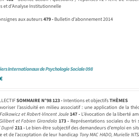
 et d’Analyse Institutionnelle
nsignes aux auteurs
479 -
Bulletin d’abonnement 2014
iers Internationaux de Psychologie Sociale 098
€
LLECTIF
SOMMAIRE N°98
123 -
Intentions et objectifs
THÈMES
voriser l’assiduité en milieu associatif : une application de la t
Falkowicz et Robert-Vincent Joule
147 -
L’évocation de la liberté amé
Gilibert et Fabien Girandola
173 -
Représentations sociales du tri s
l Dupré
211 -
Le bien-être subjectif des demandeurs d’emploi en situa
e et de l’acceptation de leur handicap
Tony MAC HADO, Murielle NT