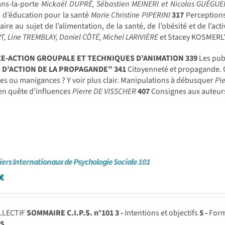
ans-la-porte
Mickaël DUPRÉ, Sébastien MEINERI et Nicolas GUÉGU
 d’éducation pour la santé
Marie Christine PIPERINI
317
Perceptions
aire au sujet de l’alimentation, de la santé, de l’obésité et de l’ac
, Line TREMBLAY, Daniel CÔTÉ, Michel LARIVIÈRE
et Stacey KOSMERL
CE-ACTION GROUPALE ET TECHNIQUES D’ANIMATION
339
Les pub
 D’ACTION DE LA PROPAGANDE”
341
Citoyenneté et propagande. 
s ou manigances ? Y voir plus clair. Manipulations à débusquer
Pi
 en quête d’influences
Pierre DE VISSCHER
407
Consignes aux auteu
iers Internationaux de Psychologie Sociale 101
€
LLECTIF
SOMMAIRE C.I.P.S. n°101
3 -
Intentions et objectifs
5 -
Form
S