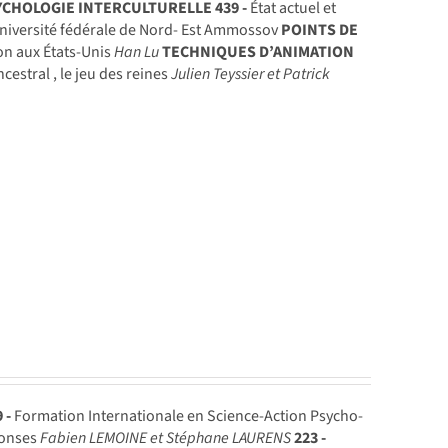
YCHOLOGIE INTERCULTURELLE
439 -
État actuel et
 Université fédérale de Nord- Est Ammossov
POINTS DE
on aux États-Unis
Han Lu
TECHNIQUES D’ANIMATION
cestral , le jeu des reines
Julien Teyssier et Patrick
 -
Formation Internationale en Science-Action Psycho-
ponses
Fabien LEMOINE et Stéphane LAURENS
223 -