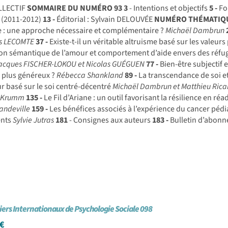
LLECTIF
SOMMAIRE DU NUMÉRO 93
3
- Intentions et objectifs
5 -
Fo
 (2011-2012)
13 -
Éditorial : Sylvain DELOUVÉE
NUMÉRO THÉMATIQUE
e : une approche nécessaire et complémentaire ?
Michaël Dambrun
s LECOMTE
37 -
Existe-t-il un véritable altruisme basé sur les valeur
on sémantique de l’amour et comportement d’aide envers des réfug
Jacques FISCHER-LOKOU et Nicolas GUÉGUEN
77 -
Bien-être subjectif 
s plus généreux ?
Rébecca Shankland
89 -
La transcendance de soi et
 basé sur le soi centré-décentré
Michaël Dambrun et Matthieu Rica
 -Krumm
135 -
Le Fil d’Ariane : un outil favorisant la résilience en ré
andeville
159 -
Les bénéfices associés à l’expérience du cancer pédia
ents
Sylvie Jutras
181
- Consignes aux auteurs
183 -
Bulletin d’abon
iers Internationaux de Psychologie Sociale 098
€