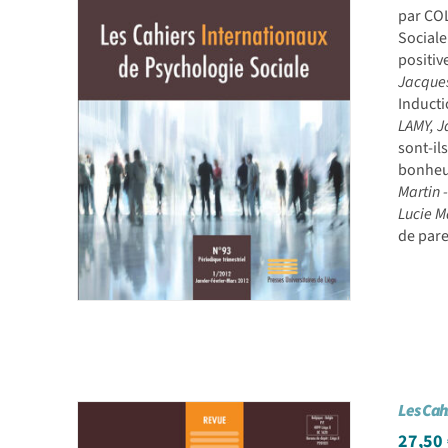
par CO
Sociale
positiv
Jacque
Inducti
LAMY, 
sont-il
bonheur
Martin
Lucie M
de par
Les Cah
27,50