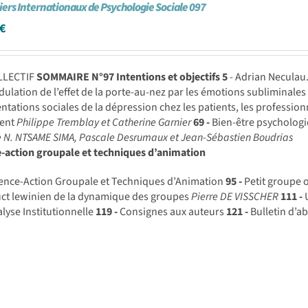
iers Internationaux de Psychologie Sociale 097
€
LLECTIF
SOMMAIRE N°97
Intentions et objectifs
5
- Adrian Necula
ulation de l’effet de la porte-au-nez par les émotions subliminale
ntations sociales de la dépression chez les patients, les profession
ment
Philippe Tremblay et Catherine Garnier
69 -
Bien-être psychologi
e N. NTSAME SIMA, Pascale Desrumaux et Jean-Sébastien Boudrias
e-action groupale et techniques d’animation
ence-Action Groupale et Techniques d’Animation
95 -
Petit groupe o
uct lewinien de la dynamique des groupes
Pierre DE VISSCHER
111 -
U
alyse Institutionnelle
119 -
Consignes aux auteurs
121 -
Bulletin d’