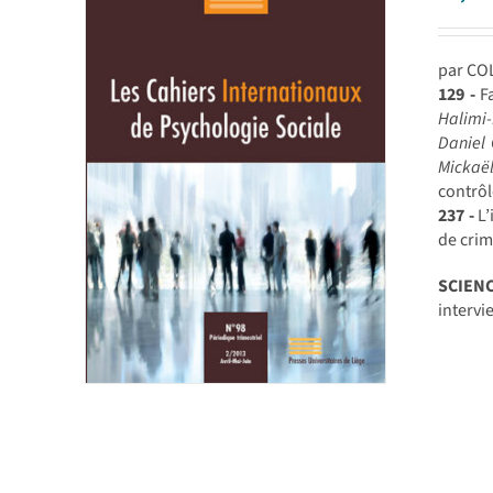
par CO
129 -
Fa
Halimi-
Daniel 
Mickaë
contrôl
237 -
L’
de cri
SCIEN
intervi