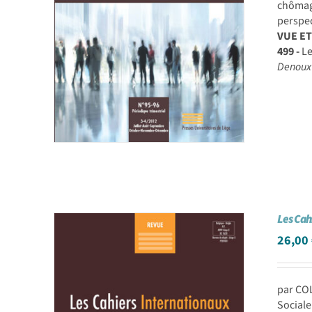
chômag
perspec
VUE E
499 -
Le
Denoux
Les Cah
26,00
par CO
Sociale