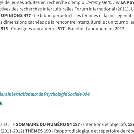
e de jeunes adultes en recherche d’emploi
Jeremy Methivier
LA PS
tives des recherches interculturelles Forum international (2011),
T OPINIONS
477 -
Le tabou perpétuel : les femmes et la miscégénati
s dimensions cachées de la rencontre interculturelle : un tournoi an
515 -
Consignes aux auteurs
517 -
Bulletin d’abonnement 2013
iers Internationaux de Psychologie Sociale 094
€
LLECTIF
SOMMAIRE DU NUMÉRO 94
187 -
Intentions et objectifs
189
 (2011-2012)
THÈMES
199 -
Rapport dialogique et répertoire de ré