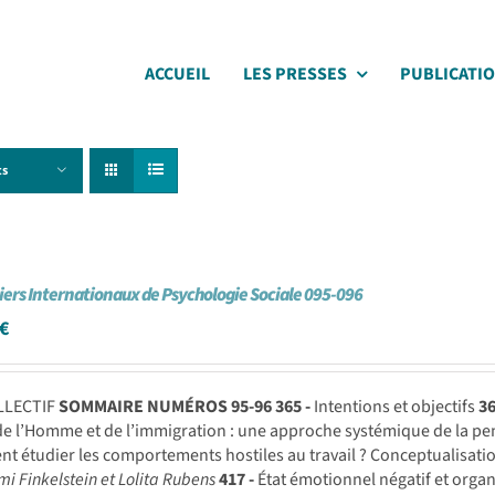
ACCUEIL
LES PRESSES
PUBLICATI
ts
iers Internationaux de Psychologie Sociale 095-096
€
LLECTIF
SOMMAIRE NUMÉROS 95-96
365 -
Intentions et objectifs
36
de l’Homme et de l’immigration : une approche systémique de la pe
 étudier les comportements hostiles au travail ? Conceptualisatio
mi Finkelstein et Lolita Rubens
417 -
État émotionnel négatif et organ