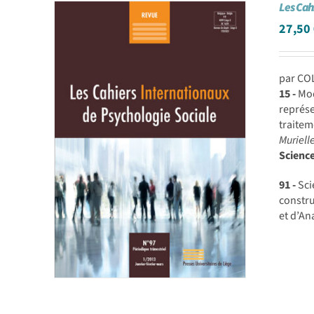
Les Cah
27,50
par CO
15 -
Mod
représe
traite
Muriell
Scienc
91 -
Sci
constr
et d’An