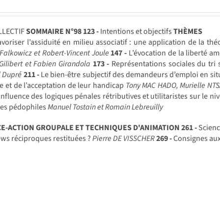
LLECTIF
SOMMAIRE N°98
123 -
Intentions et objectifs
THÈMES
voriser l’assiduité en milieu associatif : une application de la t
Falkowicz et Robert-Vincent Joule
147 -
L’évocation de la liberté amé
Gilibert et Fabien Girandola
173 -
Représentations sociales du tri s
l Dupré
211 -
Le bien-être subjectif des demandeurs d’emploi en situa
e et de l’acceptation de leur handicap
Tony MAC HADO, Murielle NT
influence des logiques pénales rétributives et utilitaristes sur le n
mes pédophiles
Manuel Tostain et Romain Lebreuilly
CE-ACTION GROUPALE ET TECHNIQUES D'ANIMATION
261 -
Scienc
ews réciproques restituées ?
Pierre DE VISSCHER
269 -
Consignes au