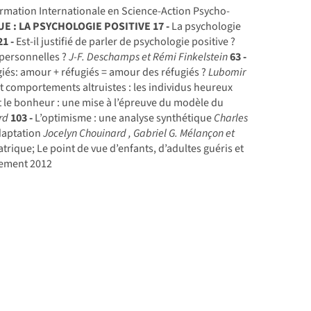
rmation Internationale en Science-Action Psycho-
 : LA PSYCHOLOGIE POSITIVE
17 -
La psychologie
21 -
Est-il justifié de parler de psychologie positive ?
s personnelles ?
J-F. Deschamps et Rémi Finkelstein
63 -
iés: amour + réfugiés = amour des réfugiés ?
Lubomir
et comportements altruistes : les individus heureux
 le bonheur : une mise à l’épreuve du modèle du
rd
103 -
L’optimisme : une analyse synthétique
Charles
adaptation
Jocelyn Chouinard , Gabriel G. Mélançon et
trique; Le point de vue d’enfants, d’adultes guéris et
nement 2012