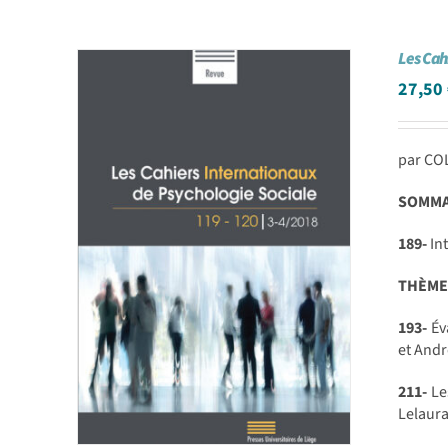
Les Cah
27,50
par CO
SOMMAI
189-
Int
THÈME
193-
Éva
et And
211-
Les
Lelaura