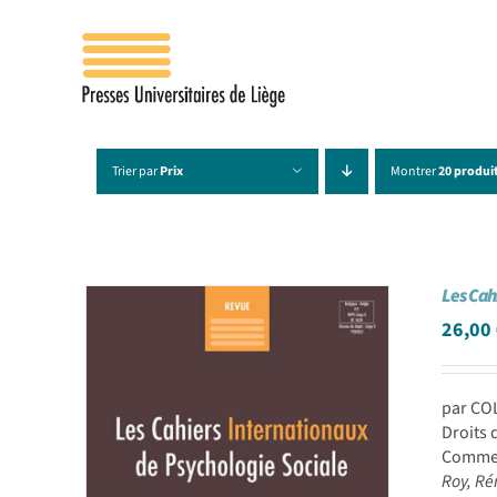
Passer
au
contenu
Trier par
Prix
Montrer
20 produi
Les Cah
26,00
par CO
Droits 
Comment
Roy, Ré