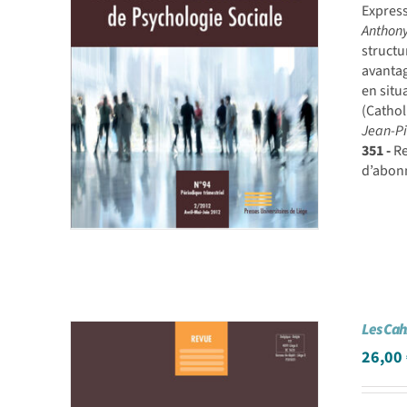
Express
Anthony
structu
avantag
en situ
(Cathol
Jean-P
351 -
Re
d’abon
Les Cah
26,00