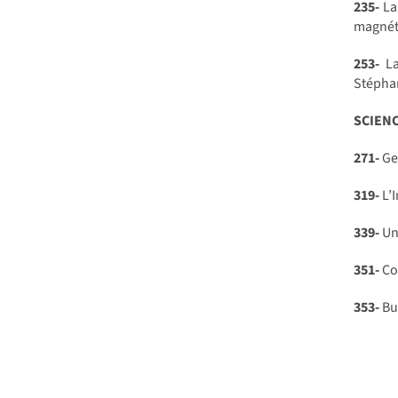
235-
La
magnét
253-
La
Stépha
SCIEN
271-
Ges
319-
L’I
339-
Un 
351-
Co
353-
Bu