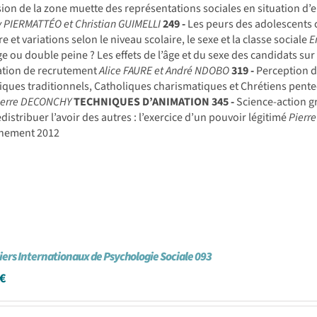
ion de la zone muette des représentations sociales en situation d’en
 PIERMATTÉO et Christian GUIMELLI
249 -
Les peurs des adolescents c
re et variations selon le niveau scolaire, le sexe et la classe sociale
E
e ou double peine ? Les effets de l’âge et du sexe des candidats sur 
ation de recrutement
Alice FAURE et André NDOBO
319 -
Perception d
iques traditionnels, Catholiques charismatiques et Chrétiens pen
ierre DECONCHY
TECHNIQUES D’ANIMATION
345 -
Science-action g
distribuer l’avoir des autres : l’exercice d’un pouvoir légitimé
Pierr
nement 2012
iers Internationaux de Psychologie Sociale 093
€