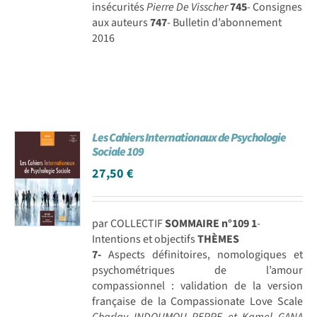
insécurités
Pierre De Visscher
745
- Consignes
aux auteurs
747
- Bulletin d’abonnement
2016
Les Cahiers Internationaux de Psychologie
Sociale 109
27,50
€
par COLLECTIF
SOMMAIRE n°109
1
-
Intentions et objectifs
THÈMES
7-
Aspects définitoires, nomologiques et
psychométriques de l’amour
compassionnel : validation de la version
française de la Compassionate Love Scale
Charlay INDOUMOU PEPPE et Kamel GANA