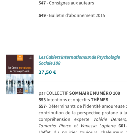
547
- Consignes aux auteurs
549
- Bulletin d’abonnement 2015
Les Cahiers Internationaux de Psychologie
Sociale 108
27,50
€
par COLLECTIF
SOMMAIRE NUMÉRO 108
553
Intentions et objectifs
THÈMES
557
- Déterminants de l’identité amoureuse :
contribution de la perspective profane à la
compréhension experte
Valérie Demers,
Tamarha Pierce et Vanessa Lapierre
601
-
L’effet du policier toujours chaleureux :