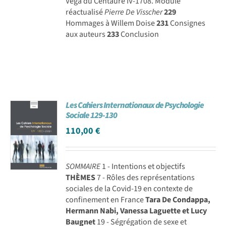
Véga du Centaure IV-1708. Module
réactualisé
Pierre De Visscher
229
Hommages à Willem Doise
231
Consignes
aux auteurs
233
Conclusion
Les Cahiers Internationaux de Psychologie
Sociale 129-130
110,00
€
SOMMAIRE
1 - Intentions et objectifs
THÈMES
7 - Rôles des représentations
sociales de la Covid-19 en contexte de
confinement en France
Tara De Condappa,
Hermann Nabi, Vanessa Laguette et Lucy
Baugnet
19 - Ségrégation de sexe et