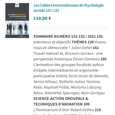
Les Cahiers Internationaux de Psychologie
Achat en ligne
sociale 131-132
110,00
€
Panier WooCommerce
SOMMAIRE NUMÉRO 131-132 / 2021
135
Intentions et objectifs
THÈMES
139
Vivons-
nous en démocratie ?
Julien Dohet
161
Travail manuel et, discours sociaux : une
perspective historique
Olivier Donneau
185
L’animation des groupes focalisés autour
d’objets intermédiaires en ergonomie
participative
Valérie Saint-Dizier de Almeida,
Seima Arfaoui, Nathalie Judon, Yasmina
Kebir, Raphaël Pablo, Mariama Lobsang
Ndao, Antonietta Specogna, Alain Garrigou
SCIENCE-ACTION GROUPALE &
TECHNIQUES D’ANIMATION
209
L’hominarium d’Onir
Robert Delhez
219