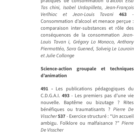
pratiques de consommation d’alcool
Elsa
Tas chini, Isabel Urdapilleta, Jean-François
Verlhiac et Jean-Louis Tavani
463
-
Consommation d’alcool et menace perçue :
comparaison inter-substances et rôle des
conséquences de la consommation
Jean-
Louis Tavan i, Grégory Lo Monaco, Anthony
Piermattéo, Sara Guened, Solveig Le Laurain
et Julie Collange
Science-action groupale et techniques
d’animation
491 -
Les publications pédagogiques du
C.D.G.A.I.
493
- Les premiers pas d’une vie
nouvelle. Baptême ou bizutage ? Rites
bénéfiques ou traumatisants ?
Pierre De
Visscher
537
- Exercice structuré : “Un accueil
ambigu. Folklore ou malfaisance ?”
Pierre
De Visscher