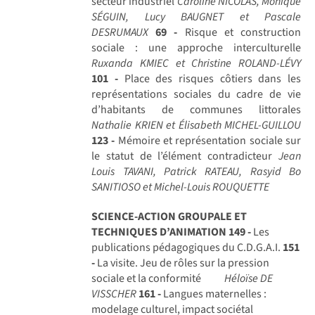
secteur industriel
Caroline NICOLAS, Monique
SÉGUIN, Lucy BAUGNET et Pascale
DESRUMAUX
69 -
Risque et construction
sociale : une approche interculturelle
Ruxanda KMIEC et Christine ROLAND-LÉVY
101 -
Place des risques côtiers dans les
représentations sociales du cadre de vie
d’habitants de communes littorales
Nathalie KRIEN et Élisabeth MICHEL-GUILLOU
123 -
Mémoire et représentation sociale sur
le statut de l’élément contradicteur
Jean
Louis TAVANI, Patrick RATEAU, Rasyid Bo
SANITIOSO et Michel-Louis ROUQUETTE
SCIENCE-ACTION GROUPALE ET
TECHNIQUES D’ANIMATION
149 -
Les
publications pédagogiques du C.D.G.A.I.
151
-
La visite. Jeu de rôles sur la pression
sociale et la conformité
Héloïse DE
VISSCHER
161 -
Langues maternelles :
modelage culturel, impact sociétal