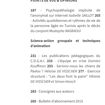
POINTS DE VUE & OPINIONS
187
- Psychopathologie implicite de
l’anonymat sur Internet
Isabelle SAILLOT
203
- Activités quotidiennes et rythmes de vie de
la personne âgée en Tunisie après le décès
du conjoint
Mustapha NASRAOUI
Science-action groupale et techniques
d’animation
231
- Les publications pédagogiques du
C.D.G.A.I.
233
- L’équipe en crise
Damien
Kauffman
253
- Serions-nous les chiens de
Pavlov ?
Héloïse DE VISSCHER
277
- Exercice
structuré : “Les deux font la paire”
Héloïse
DE VISSCHER et Simon Horsch
283
- Consignes aux auteurs
285
- Bulletin d’abonnement 2015