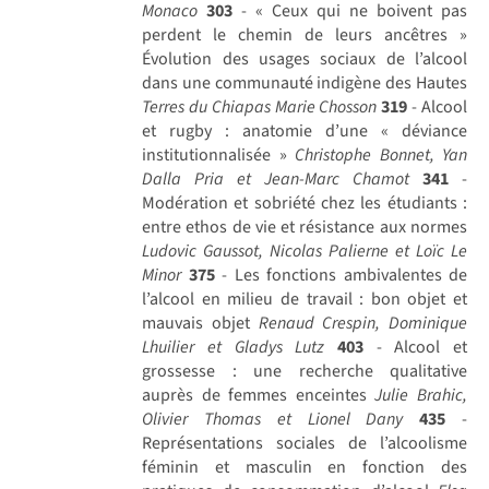
Monaco
303
- « Ceux qui ne boivent pas
perdent le chemin de leurs ancêtres »
Évolution des usages sociaux de l’alcool
dans une communauté indigène des Hautes
Terres du Chiapas
Marie Chosson
319
- Alcool
et rugby : anatomie d’une « déviance
institutionnalisée »
Christophe Bonnet, Yan
Dalla Pria et Jean-Marc Chamot
341
-
Modération et sobriété chez les étudiants :
entre ethos de vie et résistance aux normes
Ludovic Gaussot, Nicolas Palierne et Loïc Le
Minor
375
- Les fonctions ambivalentes de
l’alcool en milieu de travail : bon objet et
mauvais objet
Renaud Crespin, Dominique
Lhuilier et Gladys Lutz
403
- Alcool et
grossesse : une recherche qualitative
auprès de femmes enceintes
Julie Brahic,
Olivier Thomas et Lionel Dany
435
-
Représentations sociales de l’alcoolisme
féminin et masculin en fonction des