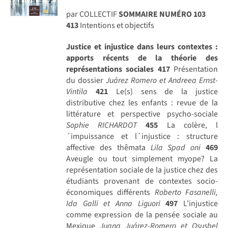
par COLLECTIF
SOMMAIRE NUMÉRO 103
413
Intentions et objectifs
Justice et injustice dans leurs contextes :
apports récents de la théorie des
représentations sociales
417
Présentation
du dossier
Juárez Romero et Andreea Ernst-
Vintila
421
Le(s) sens de la justice
distributive chez les enfants : revue de la
littérature et perspective psycho-sociale
Sophie RICHARDOT
455
La colère, l
´impuissance et l´injustice : structure
affective des thêmata
Lila Spad oni
469
Aveugle ou tout simplement myope? La
représentation sociale de la justice chez des
étudiants provenant de contextes socio-
économiques différents
Roberto Fasanelli,
Ida Galli et Anna Liguori
497
L’injustice
comme expression de la pensée sociale au
Mexique
Juana Juárez-Romero et Osusbel