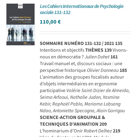
Les Cahiers Internationaux de Psychologie
Achat en ligne
sociale 131-132
110,00
€
Panier WooCommerce
SOMMAIRE NUMÉRO 131-132 / 2021
135
Intentions et objectifs
THÈMES
139
Vivons-
nous en démocratie ?
Julien Dohet
161
Travail manuel et, discours sociaux : une
perspective historique
Olivier Donneau
185
L’animation des groupes focalisés autour
d’objets intermédiaires en ergonomie
participative
Valérie Saint-Dizier de Almeida,
Seima Arfaoui, Nathalie Judon, Yasmina
Kebir, Raphaël Pablo, Mariama Lobsang
Ndao, Antonietta Specogna, Alain Garrigou
SCIENCE-ACTION GROUPALE &
TECHNIQUES D’ANIMATION
209
L’hominarium d’Onir
Robert Delhez
219