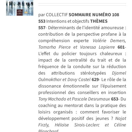
par COLLECTIF
SOMMAIRE NUMÉRO 108
553
Intentions et objectifs
THÈMES
557
- Déterminants de l’identité amoureuse :
contribution de la perspective profane à la
compréhension experte
Valérie Demers,
Tamarha Pierce et Vanessa Lapierre
601
-
L’effet du policier toujours chaleureux :
impact de la centralité du trait et de la
fréquence de la conduite sur la réduction
des attributions stéréotypées
Djamel
Oulmokthar et Davy Castel
629
- Le rôle de la
dissonance émotionnelle sur l’épuisement
professionnel des conseillers en insertion
Tony Machado et Pascale Desrumaux
653
- Du
coaching au mentorat dans la pratique des
loisirs organisés : comment favoriser le
développement positif des jeunes ?
Najat
Firzly, Héloïse Sirois-Leclerc et Céline
Blanchard