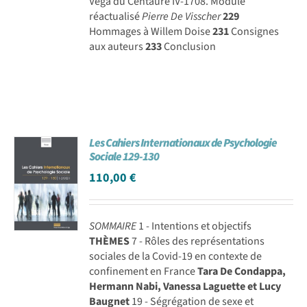
Véga du Centaure IV-1708. Module
réactualisé
Pierre De Visscher
229
Hommages à Willem Doise
231
Consignes
aux auteurs
233
Conclusion
Les Cahiers Internationaux de Psychologie
Sociale 129-130
110,00
€
SOMMAIRE
1 - Intentions et objectifs
THÈMES
7 - Rôles des représentations
sociales de la Covid-19 en contexte de
confinement en France
Tara De Condappa,
Hermann Nabi, Vanessa Laguette et Lucy
Baugnet
19 - Ségrégation de sexe et