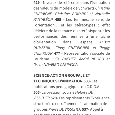
429
- Niveaux de référence dans l’évaluation
des valeurs du modèle de Schwartz
Christine
CHATAIGNÉ, Christine BONARDI et Nathalie
PANTALÉON
455
- Les femmes, le sens de
l’orientation... et les stéréotypes : effet
délétère de la menace du stéréotype sur les
performances des femmes à une tâche
d’orientation dans l’espace
Anissa
DUMESNIL, Cindy CHATEIGNER et Peggy
CHEKROUN
477
- Représentation sociale de
l’autisme
Julie DACHEZ, André NDOBO et
Oscar NAVARRO CARRASCAL
SCIENCE-ACTION GROUPALE ET
TECHNIQUES D’ANIMATION
503
- Les
publications pédagogiques du C.D.G.A.I.
505
- La pression sociale
Héloïse DE
VISSCHER
529
- Les représentants Expérience
structurée d’entraînement à l’animation de
groupes
Pierre DE VISSCHER
537
- Appel à
contribution : numéro spécial sur