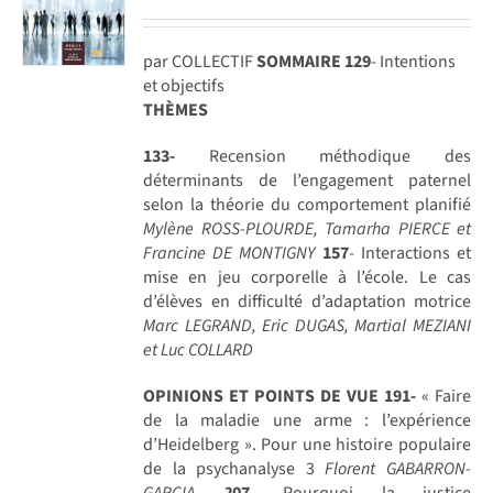
par COLLECTIF
SOMMAIRE
129
- Intentions
et objectifs
THÈMES
133-
Recension méthodique des
déterminants de l’engagement paternel
selon la théorie du comportement planifié
Mylène ROSS-PLOURDE, Tamarha PIERCE et
Francine DE MONTIGNY
157
- Interactions et
mise en jeu corporelle à l’école. Le cas
d’élèves en difficulté d’adaptation motrice
Marc LEGRAND, Eric DUGAS, Martial MEZIANI
et Luc COLLARD
OPINIONS ET POINTS DE VUE
191-
« Faire
de la maladie une arme : l’expérience
d’Heidelberg ». Pour une histoire populaire
de la psychanalyse 3
Florent GABARRON-
GARCIA
2
07
- Pourquoi la justice