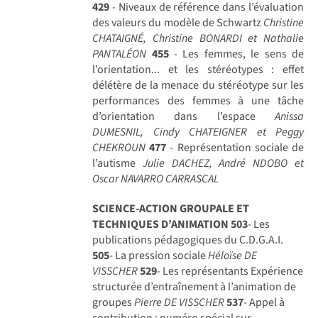
429
- Niveaux de référence dans l’évaluation
des valeurs du modèle de Schwartz
Christine
CHATAIGNÉ, Christine BONARDI et Nathalie
PANTALÉON
455
- Les femmes, le sens de
l’orientation... et les stéréotypes : effet
délétère de la menace du stéréotype sur les
performances des femmes à une tâche
d’orientation dans l’espace
Anissa
DUMESNIL, Cindy CHATEIGNER et Peggy
CHEKROUN
477
- Représentation sociale de
l’autisme
Julie DACHEZ, André NDOBO et
Oscar NAVARRO CARRASCAL
SCIENCE-ACTION GROUPALE ET
TECHNIQUES D’ANIMATION
503
- Les
publications pédagogiques du C.D.G.A.I.
505
- La pression sociale
Héloïse DE
VISSCHER
529
- Les représentants Expérience
structurée d’entraînement à l’animation de
groupes
Pierre DE VISSCHER
537
- Appel à
contribution : numéro spécial sur