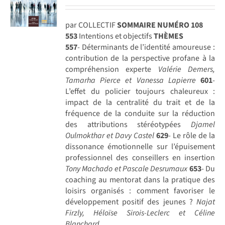
par COLLECTIF
SOMMAIRE NUMÉRO 108
553
Intentions et objectifs
THÈMES
557
- Déterminants de l’identité amoureuse :
contribution de la perspective profane à la
compréhension experte
Valérie Demers,
Tamarha Pierce et Vanessa Lapierre
601
-
L’effet du policier toujours chaleureux :
impact de la centralité du trait et de la
fréquence de la conduite sur la réduction
des attributions stéréotypées
Djamel
Oulmokthar et Davy Castel
629
- Le rôle de la
dissonance émotionnelle sur l’épuisement
professionnel des conseillers en insertion
Tony Machado et Pascale Desrumaux
653
- Du
coaching au mentorat dans la pratique des
loisirs organisés : comment favoriser le
développement positif des jeunes ?
Najat
Firzly, Héloïse Sirois-Leclerc et Céline
Blanchard