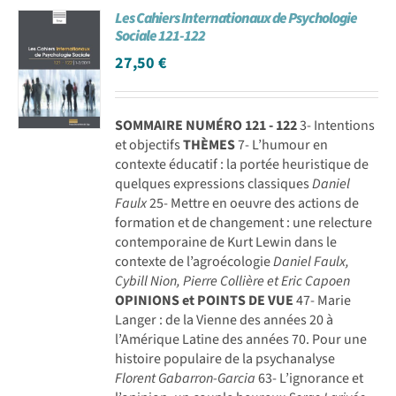
Les Cahiers Internationaux de Psychologie
Achat en ligne
Sociale 121-122
27,50
€
Panier WooCommerce
SOMMAIRE NUMÉRO 121 - 122
3- Intentions
et objectifs
THÈMES
7- L’humour en
contexte éducatif : la portée heuristique de
quelques expressions classiques
Daniel
Faulx
25- Mettre en oeuvre des actions de
formation et de changement : une relecture
contemporaine de Kurt Lewin dans le
contexte de l’agroécologie
Daniel Faulx,
Cybill Nion, Pierre Collière et Eric Capoen
OPINIONS et POINTS DE VUE
47- Marie
Langer : de la Vienne des années 20 à
l’Amérique Latine des années 70. Pour une
histoire populaire de la psychanalyse
Florent Gabarron-Garcia
63- L’ignorance et