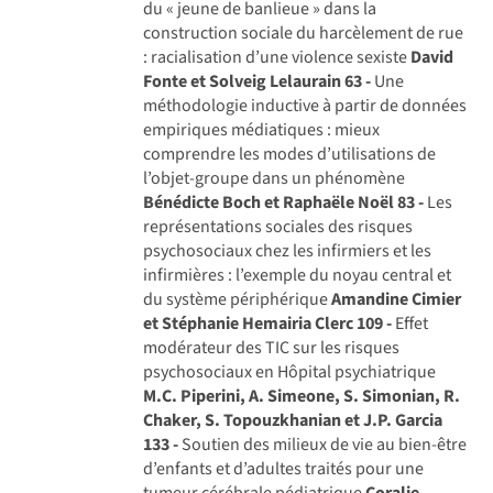
du « jeune de banlieue » dans la
construction sociale du harcèlement de rue
: racialisation d’une violence sexiste
David
Fonte et Solveig Lelaurain
63 -
Une
méthodologie inductive à partir de données
empiriques médiatiques : mieux
comprendre les modes d’utilisations de
l’objet-groupe dans un phénomène
Bénédicte Boch et Raphaële Noël
83 -
Les
représentations sociales des risques
psychosociaux chez les infirmiers et les
infirmières : l’exemple du noyau central et
du système périphérique
Amandine Cimier
et Stéphanie Hemairia Clerc
109 -
Effet
modérateur des TIC sur les risques
psychosociaux en Hôpital psychiatrique
M.C. Piperini, A. Simeone, S. Simonian, R.
Chaker, S. Topouzkhanian et J.P. Garcia
133 -
Soutien des milieux de vie au bien-être
d’enfants et d’adultes traités pour une
tumeur cérébrale pédiatrique
Coralie