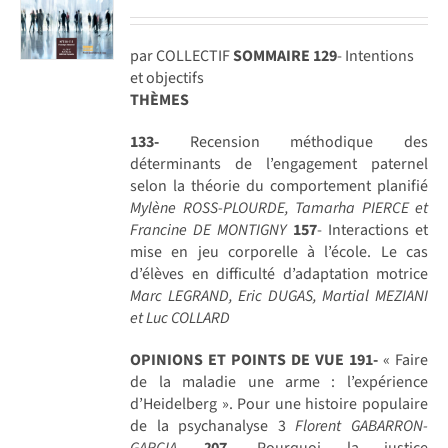
par COLLECTIF
SOMMAIRE
129
- Intentions
et objectifs
THÈMES
133-
Recension méthodique des
déterminants de l’engagement paternel
selon la théorie du comportement planifié
Mylène ROSS-PLOURDE, Tamarha PIERCE et
Francine DE MONTIGNY
157
- Interactions et
mise en jeu corporelle à l’école. Le cas
d’élèves en difficulté d’adaptation motrice
Marc LEGRAND, Eric DUGAS, Martial MEZIANI
et Luc COLLARD
OPINIONS ET POINTS DE VUE
191-
« Faire
de la maladie une arme : l’expérience
d’Heidelberg ». Pour une histoire populaire
de la psychanalyse 3
Florent GABARRON-
GARCIA
2
07
- Pourquoi la justice