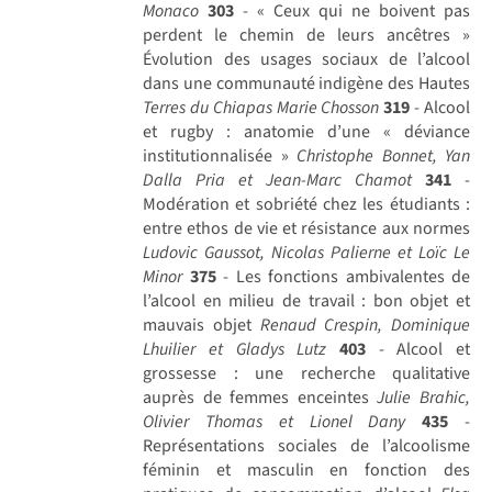
Monaco
303
- « Ceux qui ne boivent pas
perdent le chemin de leurs ancêtres »
Évolution des usages sociaux de l’alcool
dans une communauté indigène des Hautes
Terres du Chiapas
Marie Chosson
319
- Alcool
et rugby : anatomie d’une « déviance
institutionnalisée »
Christophe Bonnet, Yan
Dalla Pria et Jean-Marc Chamot
341
-
Modération et sobriété chez les étudiants :
entre ethos de vie et résistance aux normes
Ludovic Gaussot, Nicolas Palierne et Loïc Le
Minor
375
- Les fonctions ambivalentes de
l’alcool en milieu de travail : bon objet et
mauvais objet
Renaud Crespin, Dominique
Lhuilier et Gladys Lutz
403
- Alcool et
grossesse : une recherche qualitative
auprès de femmes enceintes
Julie Brahic,
Olivier Thomas et Lionel Dany
435
-
Représentations sociales de l’alcoolisme
féminin et masculin en fonction des