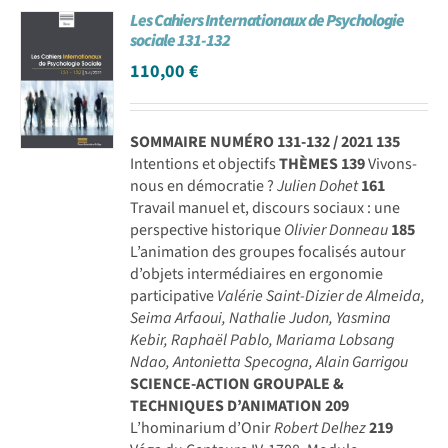
Les Cahiers Internationaux de Psychologie
Achat en ligne
sociale 131-132
110,00
€
Panier WooCommerce
SOMMAIRE NUMÉRO 131-132 / 2021
135
Intentions et objectifs
THÈMES
139
Vivons-
nous en démocratie ?
Julien Dohet
161
Travail manuel et, discours sociaux : une
perspective historique
Olivier Donneau
185
L’animation des groupes focalisés autour
d’objets intermédiaires en ergonomie
participative
Valérie Saint-Dizier de Almeida,
Seima Arfaoui, Nathalie Judon, Yasmina
Kebir, Raphaël Pablo, Mariama Lobsang
Ndao, Antonietta Specogna, Alain Garrigou
SCIENCE-ACTION GROUPALE &
TECHNIQUES D’ANIMATION
209
L’hominarium d’Onir
Robert Delhez
219