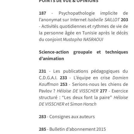
POINTS DE VUE & OPINIONS
187
- Psychopathologie implicite de
l’anonymat sur Internet
Isabelle SAILLOT
203
- Activités quotidiennes et rythmes de vie de
la personne âgée en Tunisie après le décès
du conjoint
Mustapha NASRAOUI
Science-action groupale et techniques
d’animation
231
- Les publications pédagogiques du
C.D.G.A.I.
233
- L’équipe en crise
Damien
Kauffman
253
- Serions-nous les chiens de
Pavlov ?
Héloïse DE VISSCHER
277
- Exercice
structuré : “Les deux font la paire”
Héloïse
DE VISSCHER et Simon Horsch
283
- Consignes aux auteurs
285
- Bulletin d’abonnement 2015