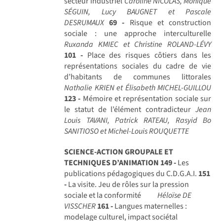
secteur industriel
Caroline NICOLAS, Monique
SÉGUIN, Lucy BAUGNET et Pascale
DESRUMAUX
69 -
Risque et construction
sociale : une approche interculturelle
Ruxanda KMIEC et Christine ROLAND-LÉVY
101 -
Place des risques côtiers dans les
représentations sociales du cadre de vie
d’habitants de communes littorales
Nathalie KRIEN et Élisabeth MICHEL-GUILLOU
123 -
Mémoire et représentation sociale sur
le statut de l’élément contradicteur
Jean
Louis TAVANI, Patrick RATEAU, Rasyid Bo
SANITIOSO et Michel-Louis ROUQUETTE
SCIENCE-ACTION GROUPALE ET
TECHNIQUES D’ANIMATION
149 -
Les
publications pédagogiques du C.D.G.A.I.
151
-
La visite. Jeu de rôles sur la pression
sociale et la conformité
Héloïse DE
VISSCHER
161 -
Langues maternelles :
modelage culturel, impact sociétal