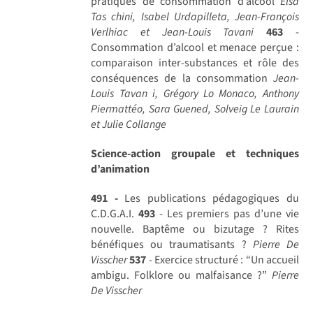
pratiques de consommation d’alcool
Elsa
Tas chini, Isabel Urdapilleta, Jean-François
Verlhiac et Jean-Louis Tavani
463
-
Consommation d’alcool et menace perçue :
comparaison inter-substances et rôle des
conséquences de la consommation
Jean-
Louis Tavan i, Grégory Lo Monaco, Anthony
Piermattéo, Sara Guened, Solveig Le Laurain
et Julie Collange
Science-action groupale et techniques
d’animation
491 -
Les publications pédagogiques du
C.D.G.A.I.
493
- Les premiers pas d’une vie
nouvelle. Baptême ou bizutage ? Rites
bénéfiques ou traumatisants ?
Pierre De
Visscher
537
- Exercice structuré : “Un accueil
ambigu. Folklore ou malfaisance ?”
Pierre
De Visscher