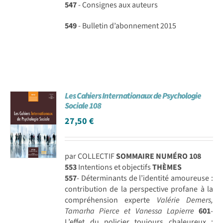
547
- Consignes aux auteurs
549
- Bulletin d’abonnement 2015
Les Cahiers Internationaux de Psychologie
Sociale 108
27,50
€
par COLLECTIF
SOMMAIRE NUMÉRO 108
553
Intentions et objectifs
THÈMES
557
- Déterminants de l’identité amoureuse :
contribution de la perspective profane à la
compréhension experte
Valérie Demers,
Tamarha Pierce et Vanessa Lapierre
601
-
L’effet du policier toujours chaleureux :