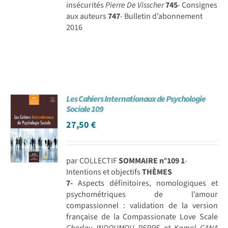
insécurités
Pierre De Visscher
745
- Consignes
aux auteurs
747
- Bulletin d’abonnement
2016
Les Cahiers Internationaux de Psychologie
Sociale 109
27,50
€
par COLLECTIF
SOMMAIRE n°109
1
-
Intentions et objectifs
THÈMES
7-
Aspects définitoires, nomologiques et
psychométriques de l’amour
compassionnel : validation de la version
française de la Compassionate Love Scale
Charlay INDOUMOU PEPPE et Kamel GANA