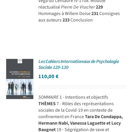
Véga du Centaure IV-1708. Module
réactualisé
Pierre De Visscher
229
Hommages à Willem Doise
231
Consignes
aux auteurs
233
Conclusion
Les Cahiers Internationaux de Psychologie
Sociale 129-130
110,00
€
SOMMAIRE
1 - Intentions et objectifs
THÈMES
7 - Rôles des représentations
sociales de la Covid-19 en contexte de
confinement en France
Tara De Condappa,
Hermann Nabi, Vanessa Laguette et Lucy
Baugnet
19 - Ségrégation de sexe et