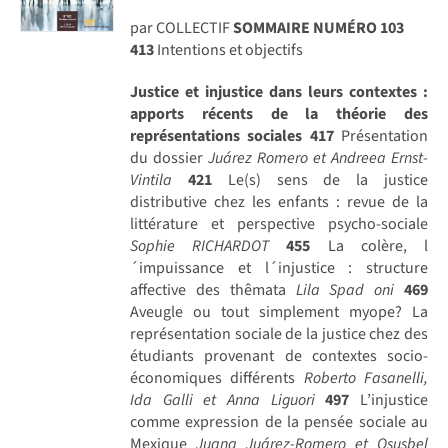
par COLLECTIF
SOMMAIRE NUMÉRO 103
413
Intentions et objectifs
Justice et injustice dans leurs contextes :
apports récents de la théorie des
représentations sociales
417
Présentation
du dossier
Juárez Romero et Andreea Ernst-
Vintila
421
Le(s) sens de la justice
distributive chez les enfants : revue de la
littérature et perspective psycho-sociale
Sophie RICHARDOT
455
La colère, l
´impuissance et l´injustice : structure
affective des thêmata
Lila Spad oni
469
Aveugle ou tout simplement myope? La
représentation sociale de la justice chez des
étudiants provenant de contextes socio-
économiques différents
Roberto Fasanelli,
Ida Galli et Anna Liguori
497
L’injustice
comme expression de la pensée sociale au
Mexique
Juana Juárez-Romero et Osusbel