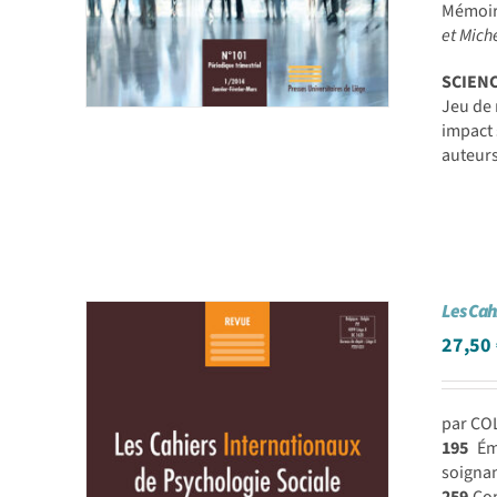
Mémoire
et Mic
SCIEN
Jeu de 
impact 
auteur
Les Cah
27,50
par CO
195
Émo
soignan