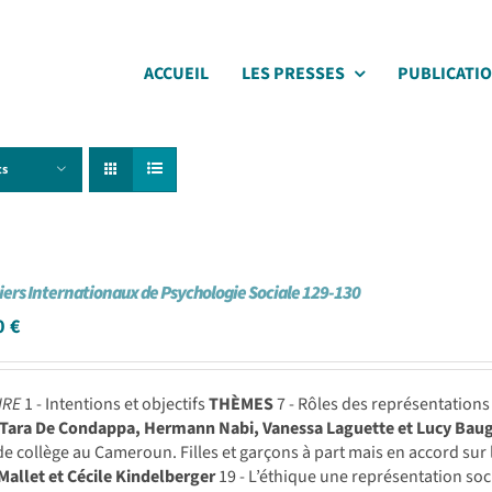
ACCUEIL
LES PRESSES
PUBLICATI
ts
iers Internationaux de Psychologie Sociale 129-130
0
€
IRE
1 - Intentions et objectifs
THÈMES
7 - Rôles des représentations
Tara De Condappa, Hermann Nabi, Vanessa Laguette et Lucy Bau
de collège au Cameroun. Filles et garçons à part mais en accord sur 
Mallet et Cécile Kindelberger
19 - L’éthique une représentation so