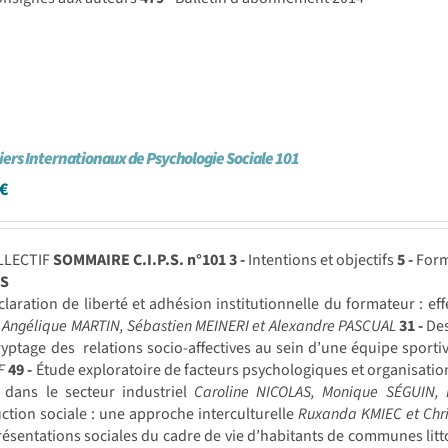
iers Internationaux de Psychologie Sociale 101
€
LLECTIF
SOMMAIRE C.I.P.S. n°101
3 -
Intentions et objectifs
5 -
Form
S
laration de liberté et adhésion institutionnelle du formateur : eff
 Angélique MARTIN, Sébastien MEINERI et Alexandre PASCUAL
31 -
Des
yptage des relations socio-affectives au sein d’une équipe sporti
F
49 -
Étude exploratoire de facteurs psychologiques et organisation
e dans le secteur industriel
Caroline NICOLAS, Monique SÉGUIN
ction sociale : une approche interculturelle
Ruxanda KMIEC et Chr
résentations sociales du cadre de vie d’habitants de communes lit