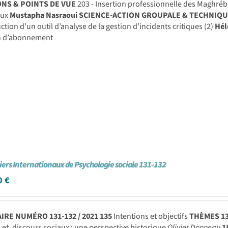
ONS & POINTS DE VUE
203 - Insertion professionnelle des Maghréb
aux
Mustapha Nasraoui
SCIENCE-ACTION GROUPALE & TECHNIQU
ction d’un outil d’analyse de la gestion d’incidents critiques (2)
Hél
in d’abonnement
iers Internationaux de Psychologie sociale 131-132
0
€
RE NUMÉRO 131-132 / 2021
135
Intentions et objectifs
THÈMES
1
et, discours sociaux : une perspective historique
Olivier Donneau
1