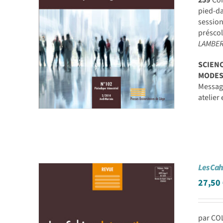
259
Com
pied-d
session
préscol
LAMBERT
SCIEN
MODES
Message
atelier
Les Cah
27,50
par CO