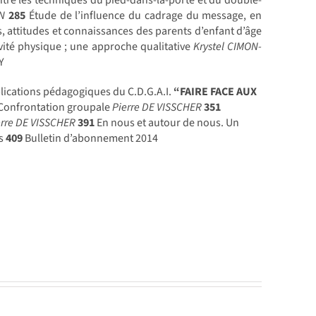
tre les techniques du pied-dans-la-porte et du double-
EN
285
Étude de l’influence du cadrage du message, en
, attitudes et connaissances des parents d’enfant d’âge
tivité physique ; une approche qualitative
Krystel CIMON-
Y
lications pédagogiques du C.D.G.A.I.
“FAIRE FACE AUX
Confrontation groupale
Pierre DE VISSCHER
351
erre DE VISSCHER
391
En nous et autour de nous. Un
rs
409
Bulletin d’abonnement 2014