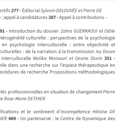
ectifs
277 -
Éditorial
Sylvain DELOUVÉE et Pierre DE
 : appel à candidatures
287 -
Appel à contributions –
91 -
Introduction du dossier
Zohra GUERRAOUI et Odile
érogénéité culturelle : perspectives de la psychologie
n psychologie interculturelle : entre objectivité et
ulturelles : de la narration à la transmission
Ivy Daure
interculturelle
Malika Mansouri et Gesine Sturm
351 -
elle dans une recherche sur l’espace thérapeutique en
procédures de recherche Propositions méthodologiques
ités professionnelles en situation de changement
Pierre
ale
Rose-Marie DETHIER
ifications et le sentiment d’incompétence
Héloïse DE
CHER
469 -
Un partenariat : le Centre de Dynamique des