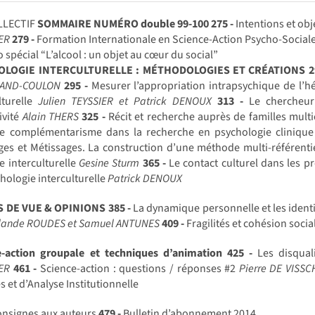
LLECTIF
SOMMAIRE NUMÉRO double 99-100
275 -
Intentions et obj
ER
279 -
Formation Internationale en Science-Action Psycho-Sociale
spécial “L’alcool : un objet au cœur du social”
OLOGIE INTERCULTURELLE : MÉTHODOLOGIES ET CRÉATIONS
2
RAND-COULON
295 -
Mesurer l’appropriation intrapsychique de l’hét
lturelle
Julien TEYSSIER et Patrick DENOUX
313 -
Le chercheur e
ivité
Alain THERS
325 -
Récit et recherche auprès de familles multic
e complémentarisme dans la recherche en psychologie clinique 
ges et Métissages. La construction d’une méthode multi-référenti
e interculturelle
Gesine Sturm
365 -
Le contact culturel dans les 
hologie interculturelle
Patrick DENOUX
S DE VUE & OPINIONS
385 -
La dynamique personnelle et les ident
olande ROUDES et Samuel ANTUNES
409 -
Fragilités et cohésion soci
e-action groupale et techniques d’animation
425 -
Les disqual
ER
461 -
Science-action : questions / réponses #2
Pierre DE VISS
 et d’Analyse Institutionnelle
nsignes aux auteurs
479 -
Bulletin d’abonnement 2014