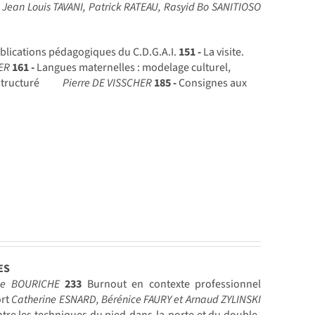
r
Jean Louis TAVANI, Patrick RATEAU, Rasyid Bo SANITIOSO
blications pédagogiques du C.D.G.A.I.
151 -
La visite.
ER
161 -
Langues maternelles : modelage culturel,
structuré
Pierre DE VISSCHER
185 -
Consignes aux
ES
ne BOURICHE
233
Burnout en contexte professionnel
ort
Catherine ESNARD, Bérénice FAURY et Arnaud ZYLINSKI