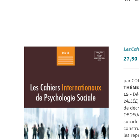
Les Cah
27,50
par CO
THÈME
15 -
Déc
VALLÉE,
de décr
OBOEU
suicid
constru
les rep