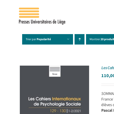
Passer
au
contenu
Trier par
Popularité
Montrer
20 produi
Les Cah
110,0
SOMMA
France
élèves 
Pascal 