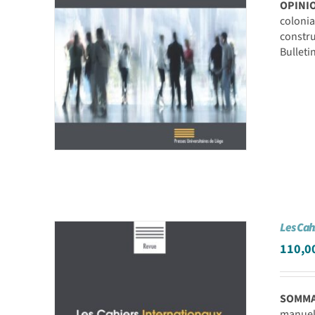
OPINI
coloni
constru
Bullet
Les Cah
110,0
SOMMAI
manuel 