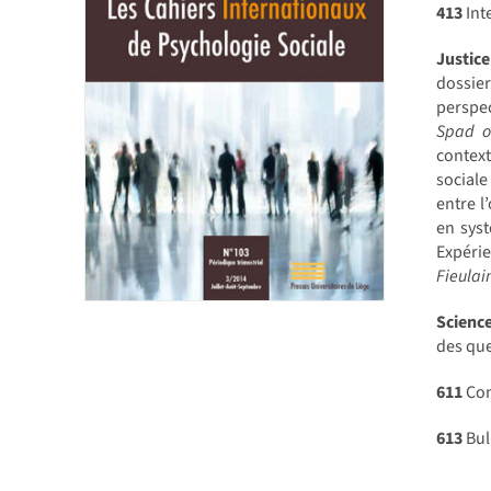
413
Int
Justice
dossie
perspe
Spad o
contex
social
entre l
en syst
Expérie
Fieulai
Scienc
des qu
611
Con
613
Bul