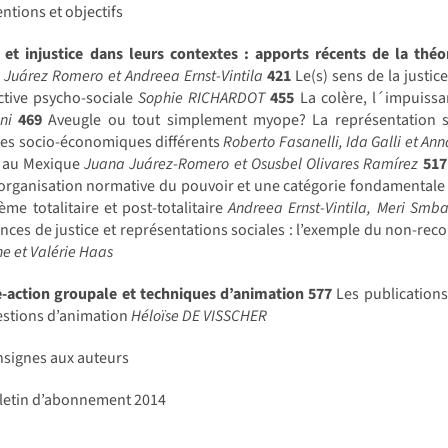
entions et objectifs
 et injustice dans leurs contextes : apports récents de la théo
r
Juárez Romero et Andreea Ernst-Vintila
421
Le(s) sens de la justice
ctive psycho-sociale
Sophie RICHARDOT
455
La colère, l´impuissan
ni
469
Aveugle ou tout simplement myope? La représentation so
tes socio-économiques différents
Roberto Fasanelli, Ida Galli et Ann
e au Mexique
Juana Juárez-Romero et Osusbel Olivares Ramírez
517
’organisation normative du pouvoir et une catégorie fondamentale de
ème totalitaire et post-totalitaire
Andreea Ernst-Vintila, Meri Sm
nces de justice et représentations sociales : l’exemple du non-rec
ne et Valérie Haas
e-action groupale et techniques d’animation
577
Les publications
estions d’animation
Héloïse DE VISSCHER
signes aux auteurs
letin d’abonnement 2014