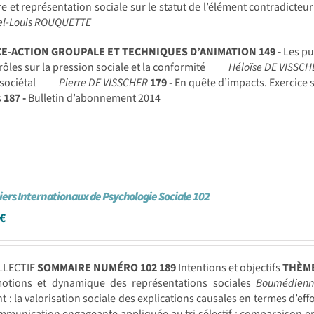
 et représentation sociale sur le statut de l’élément contradicteu
hel-Louis ROUQUETTE
CE-ACTION GROUPALE ET TECHNIQUES D’ANIMATION
149 -
Les pu
rôles sur la pression sociale et la conformité
Héloïse DE VISSCH
sociétal
Pierre DE VISSCHER
179 -
En quête d’impacts. Exercice 
s
187 -
Bulletin d’abonnement 2014
iers Internationaux de Psychologie Sociale 102
€
LLECTIF
SOMMAIRE NUMÉRO 102
189
Intentions et objectifs
THÈM
tions et dynamique des représentations sociales
Boumédien
t : la valorisation sociale des explications causales en termes d’eff