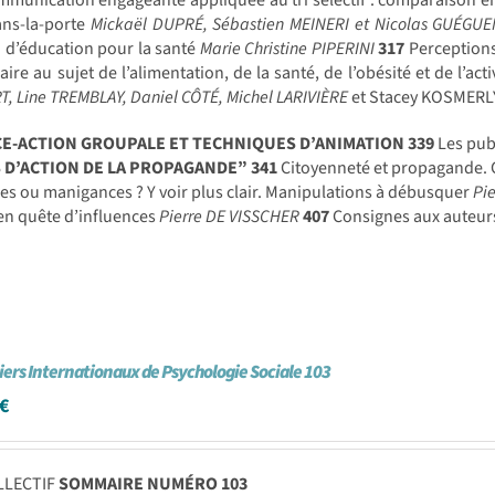
munication engageante appliquée au tri sélectif : comparaison en
ans-la-porte
Mickaël DUPRÉ, Sébastien MEINERI et Nicolas GUÉGU
 d’éducation pour la santé
Marie Christine PIPERINI
317
Perceptions
aire au sujet de l’alimentation, de la santé, de l’obésité et de l’ac
, Line TREMBLAY, Daniel CÔTÉ, Michel LARIVIÈRE
et Stacey KOSMERL
CE-ACTION GROUPALE ET TECHNIQUES D’ANIMATION
339
Les pub
 D’ACTION DE LA PROPAGANDE”
341
Citoyenneté et propagande. 
s ou manigances ? Y voir plus clair. Manipulations à débusquer
Pi
 en quête d’influences
Pierre DE VISSCHER
407
Consignes aux auteu
iers Internationaux de Psychologie Sociale 103
€
LLECTIF
SOMMAIRE NUMÉRO 103