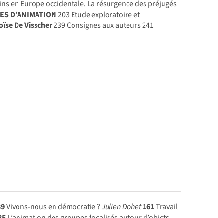
ins en Europe occidentale. La résurgence des préjugés
ES D’ANIMATION
203 Etude exploratoire et
oïse De Visscher
239 Consignes aux auteurs 241
39
Vivons-nous en démocratie ?
Julien Dohet
161
Travail
85
L’animation des groupes focalisés autour d’objets