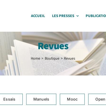
ACCUEIL
LES PRESSES
PUBLICATI
Revues
Home
Boutique
Revues
Essais
Manuels
Mooc
Open