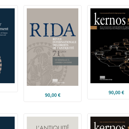
90,00
€
90,00
€