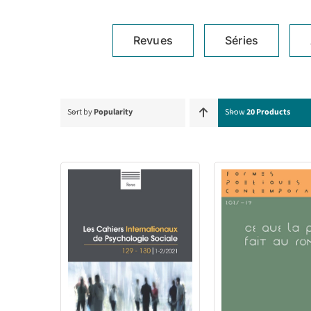
Revues
Séries
Sort by
Popularity
Show
20 Products