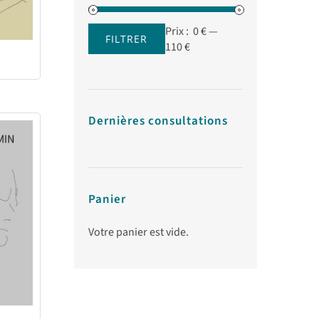
Prix :
0 €
—
FILTRER
Prix
Prix
110 €
min
max
Dernières consultations
Panier
Votre panier est vide.