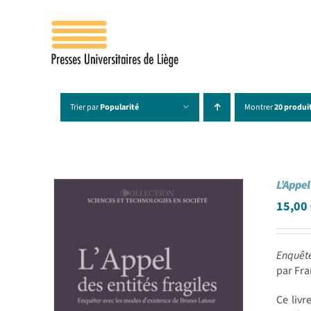
Passer
au
contenu
Trier par
Popularité
Montrer
20 produi
L’Appel 
15,00
Enquête
par Fr
Ce livr