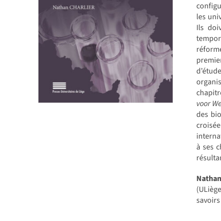
configu
les uni
Ils do
tempora
réforme
premie
d’étude
organi
chapitr
voor We
des bio
croisé
interna
à ses c
résulta
Natha
(ULiège
savoirs