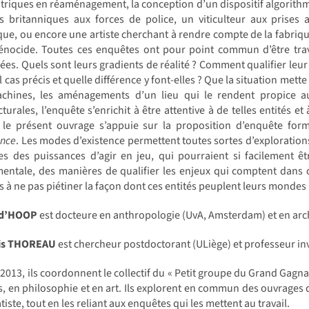
triques en réaménagement, la conception d’un dispositif algorithmi
s britanniques aux forces de police, un viticulteur aux prises 
que, ou encore une artiste cherchant à rendre compte de la fabriq
énocide. Toutes ces enquêtes ont pour point commun d’être trave
ées. Quels sont leurs gradients de réalité ? Comment qualifier leur 
l cas précis et quelle différence y font-elles ? Que la situation me
chines, les aménagements d’un lieu qui le rendent propice a
cturales, l’enquête s’enrichit à être attentive à de telles entités e
s, le présent ouvrage s’appuie sur la proposition d’enquête for
ence
. Les modes d’existence permettent toutes sortes d’exploratio
nes des puissances d’agir en jeu, qui pourraient si facilement 
entale, des manières de qualifier les enjeux qui comptent dans ch
fs à ne pas piétiner la façon dont ces entités peuplent leurs mondes 
 d’HOOP
est docteure en anthropologie (UvA, Amsterdam) et en arch
is THOREAU
est chercheur postdoctorant (ULiège) et professeur in
2013, ils coordonnent le collectif du « Petit groupe du Grand Gagna
s, en philosophie et en art. Ils explorent en commun des ouvrages 
iste, tout en les reliant aux enquêtes qui les mettent au travail.