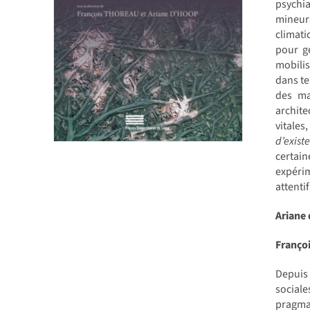
psychia
mineur
climati
pour g
mobilis
dans te
des ma
archite
vitale
d’exist
certai
expérim
attenti
Ariane
Franço
Depuis 
sociale
pragmat