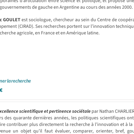
oraines d’articulation entre science et politique, et propose une
 gouvernements de gauche en Argentine au cours des années 2000.
ic GOULET
est sociologue, chercheur au sein du Centre de coopér
pement (CIRAD). Ses recherches portent sur l’innovation techniqu
echerche agricole, en France et en Amérique latine.
er la recherche
€
xcellence scientifique et pertinence sociétale
par Nathan CHARLIE
rs des quarante dernières années, les politiques scientifiques 
ire contribuer plus directement la recherche à l’innovation et à 
venue un objet qu’il faut évaluer, comparer, orienter, bref, g