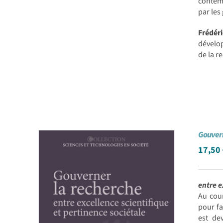
contemp
par les
Frédér
dévelop
de la r
Gouvern
17,50
entre e
Au cou
pour fa
est de