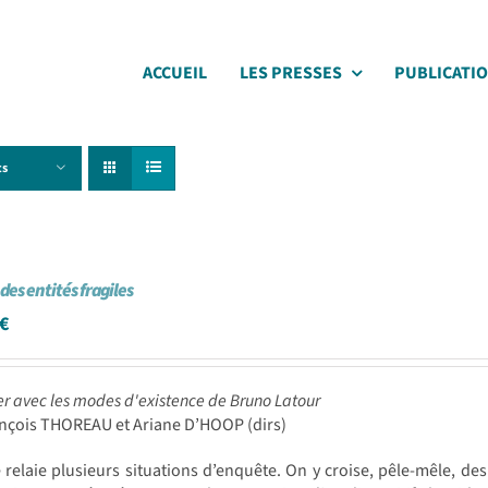
ACCUEIL
LES PRESSES
PUBLICATI
ts
des entités fragiles
€
r avec les modes d'existence de Bruno Latour
ançois THOREAU et Ariane D’HOOP (dirs)
e relaie plusieurs situations d’enquête. On y croise, pêle-mêle, de