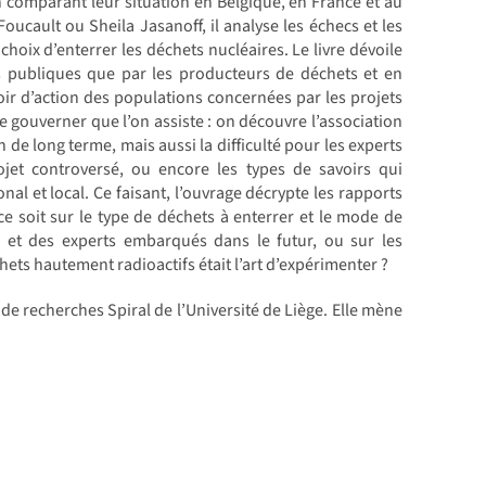
n comparant leur situation en Belgique, en France et au
cault ou Sheila Jasanoff, il analyse les échecs et les
hoix d’enterrer les déchets nucléaires. Le livre dévoile
és publiques que par les producteurs de déchets et en
voir d’action des populations concernées par les projets
de gouverner que l’on assiste : on découvre l’association
de long terme, mais aussi la difficulté pour les experts
ojet controversé, ou encore les types de savoirs qui
nal et local. Ce faisant, l’ouvrage décrypte les rapports
ce soit sur le type de déchets à enterrer et le mode de
s et des experts embarqués dans le futur, ou sur les
chets hautement radioactifs était l’art d’expérimenter ?
de recherches Spiral de l’Université de Liège. Elle mène