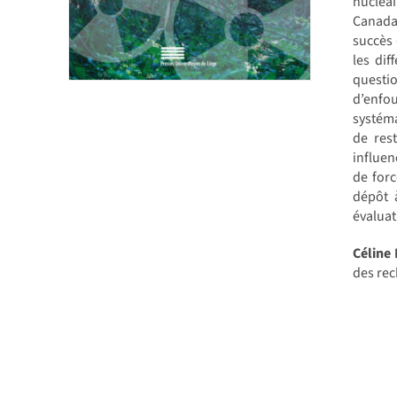
nucléai
Canada,
succès 
les dif
questio
d’enfou
systéma
de res
influen
de forc
dépôt 
évaluat
Céline
des rec