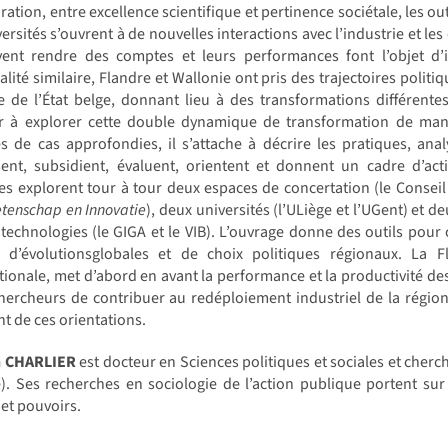
ration, entre excellence scientifique et pertinence sociétale, les o
versités s’ouvrent à de nouvelles interactions avec l’industrie et
ivent rendre des comptes et leurs performances font l’objet d’i
lité similaire, Flandre et Wallonie ont pris des trajectoires politiq
 de l’État belge, donnant lieu à des transformations différentes
r à explorer cette double dynamique de transformation de mani
s de cas approfondies, il s’attache à décrire les pratiques, anal
sent, subsidient, évaluent, orientent et donnent un cadre d’act
es explorent tour à tour deux espaces de concertation (le Conseil 
tenschap en Innovatie
), deux universités (l’ULiège et l’UGent) et 
technologies (le GIGA et le VIB). L’ouvrage donne des outils pou
e d’évolutionsglobales et de choix politiques régionaux. La
tionale, met d’abord en avant la performance et la productivité de
hercheurs de contribuer au redéploiement industriel de la région.
nt de ces orientations.
n CHARLIER
est docteur en Sciences politiques et sociales et cher
). Ses recherches en sociologie de l’action publique portent sur
 et pouvoirs.