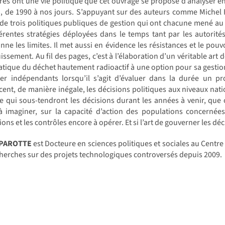
res ont une vie politique que cet ouvrage se propose d’analyser e
 de 1990 à nos jours. S’appuyant sur des auteurs comme Michel Fou
de trois politiques publiques de gestion qui ont chacune mené au c
férentes stratégies déployées dans le temps tant par les autorit
nne les limites. Il met aussi en évidence les résistances et le pou
issement. Au fil des pages, c’est à l’élaboration d’un véritable art 
tique du déchet hautement radioactif à une option pour sa gestion 
ter indépendants lorsqu’il s’agit d’évaluer dans la durée un pr
cent, de manière inégale, les décisions politiques aux niveaux natio
e qui sous-tendront les décisions durant les années à venir, que 
à imaginer, sur la capacité d’action des populations concernée
ions et les contrôles encore à opérer. Et si l’art de gouverner les dé
 PAROTTE
est Docteure en sciences politiques et sociales au Centre 
herches sur des projets technologiques controversés depuis 2009.