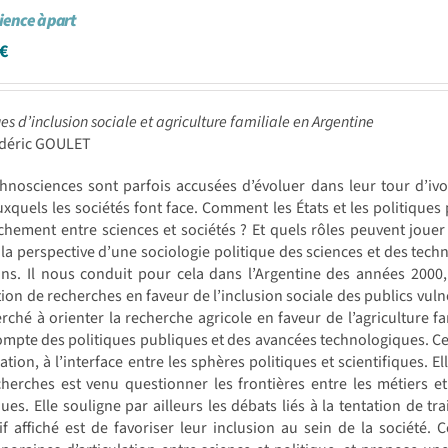
cience à part
€
ues d’inclusion sociale et agriculture familiale en Argentine
édéric GOULET
chnosciences sont parfois accusées d’évoluer dans leur tour d’i
uxquels les sociétés font face. Comment les États et les politiques 
hement entre sciences et sociétés ? Et quels rôles peuvent jouer 
la perspective d’une sociologie politique des sciences et des tech
ons. Il nous conduit pour cela dans l’Argentine des années 200
on de recherches en faveur de l’inclusion sociale des publics vulnéra
rché à orienter la recherche agricole en faveur de l’agriculture fa
mpte des politiques publiques et des avancées technologiques. Cette
ation, à l’interface entre les sphères politiques et scientifiques. E
herches est venu questionner les frontières entre les métiers et 
ues. Elle souligne par ailleurs les débats liés à la tentation de tr
tif affiché est de favoriser leur inclusion au sein de la société.