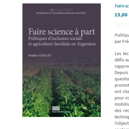
Faire s
15,00
Politiq
par Fr
Les te
défis a
rapproc
Depuis 
questi
promoti
ont che
pour co
mobilis
des rec
techniq
l’objec