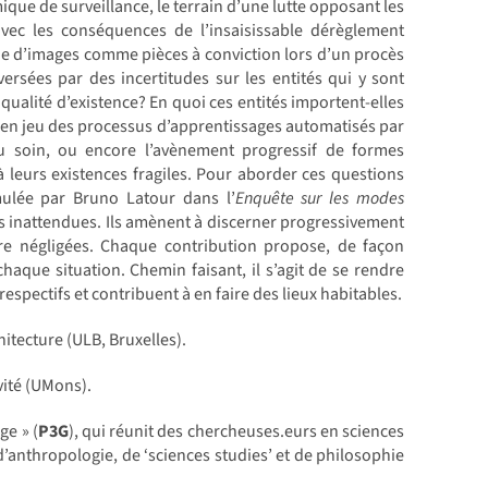
que de surveillance, le terrain d’une lutte opposant les
avec les conséquences de l’insaisissable dérèglement
ue d’images comme pièces à conviction lors d’un procès
rsées par des incertitudes sur les entités qui y sont
qualité d’existence? En quoi ces entités importent-elles
tte en jeu des processus d’apprentissages automatisés par
u soin, ou encore l’avènement progressif de formes
t à leurs existences fragiles. Pour aborder ces questions
mulée par Bruno Latour dans l’
Enquête sur les modes
ns inattendues. Ils amènent à discerner progressivement
être négligées. Chaque contribution propose, de façon
aque situation. Chemin faisant, il s’agit de se rendre
respectifs et contribuent à en faire des lieux habitables.
itecture (ULB, Bruxelles).
vité (UMons).
ge » (
P3G
), qui réunit des chercheuses.eurs en sciences
d’anthropologie, de ‘sciences studies’ et de philosophie