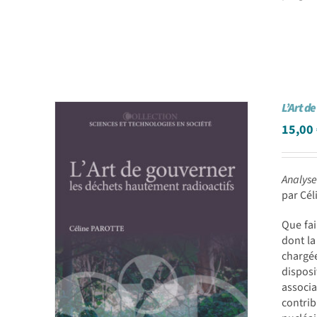
L’Art d
15,00
Analyse
par Cé
Que fai
dont la
chargée
dispos
associa
contri