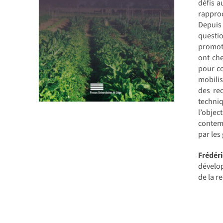
défis a
rapproc
Depuis 
questi
promoti
ont che
pour co
mobilis
des rec
techniq
l’objec
contemp
par les
Frédér
dévelop
de la r