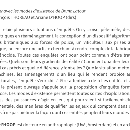
r avec les modes d'existence de Bruno Latour
ançois THOREAU et Ariane D’HOOP (dirs)
e relaie plusieurs situations d’enquête. On y croise, pêle-mêle, de
triques en réaménagement, la conception d’un dispositif algorithmi
s britanniques aux forces de police, un viticulteur aux prises 
que, ou encore une artiste cherchant à rendre compte de la fabriq
énocide. Toutes ces enquêtes ont pour point commun d’être trave
ées. Quels sont leurs gradients de réalité ? Comment qualifier leur 
l cas précis et quelle différence y font-elles ? Que la situation me
chines, les aménagements d’un lieu qui le rendent propice a
cturales, l’enquête s’enrichit à être attentive à de telles entités e
s, le présent ouvrage s’appuie sur la proposition d’enquête for
ence
. Les modes d’existence permettent toutes sortes d’exploratio
nes des puissances d’agir en jeu, qui pourraient si facilement 
entale, des manières de qualifier les enjeux qui comptent dans ch
fs à ne pas piétiner la façon dont ces entités peuplent leurs mondes 
 d’HOOP
est docteure en anthropologie (UvA, Amsterdam) et en arch