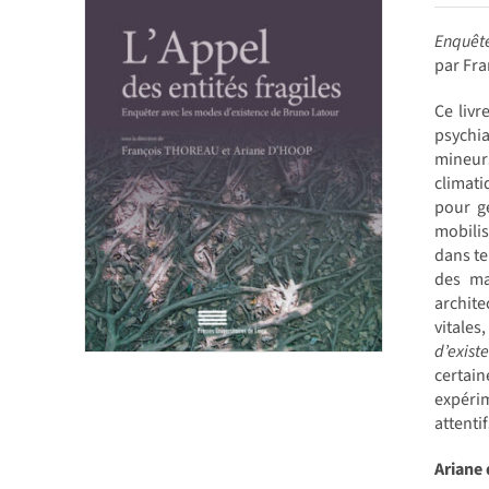
Enquête
par Fr
Ce livr
psychia
mineur
climati
pour g
mobilis
dans te
des ma
archite
vitale
d’exist
certai
expérim
attenti
Ariane