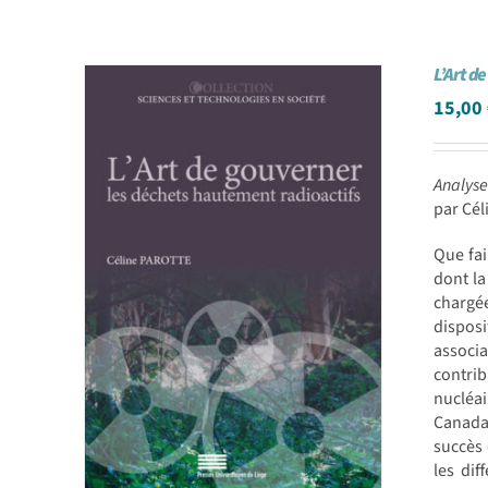
L’Art d
15,00
Analyse
par Cé
Que fai
dont la
chargée
dispos
associa
contri
nucléai
Canada,
succès 
les dif