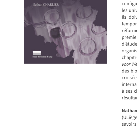
configu
les uni
Ils do
tempora
réforme
premie
d’étude
organi
chapitr
voor We
des bio
croisé
interna
à ses c
résulta
Natha
(ULiège
savoirs