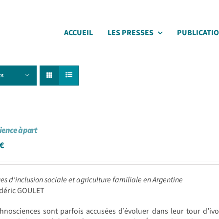
ACCUEIL
LES PRESSES
PUBLICATI
ts
cience à part
€
ues d’inclusion sociale et agriculture familiale en Argentine
édéric GOULET
chnosciences sont parfois accusées d’évoluer dans leur tour d’i