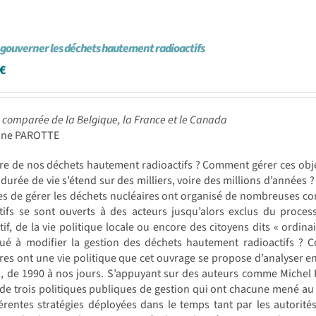
e gouverner les déchets hautement radioactifs
€
 comparée de la Belgique, la France et le Canada
line PAROTTE
re de nos déchets hautement radioactifs ? Comment gérer ces obje
 durée de vie s’étend sur des milliers, voire des millions d’années ?
s de gérer les déchets nucléaires ont organisé de nombreuses con
itifs se sont ouverts à des acteurs jusqu’alors exclus du proc
tif, de la vie politique locale ou encore des citoyens dits « ordina
bué à modifier la gestion des déchets hautement radioactifs ? C
res ont une vie politique que cet ouvrage se propose d’analyser e
 de 1990 à nos jours. S’appuyant sur des auteurs comme Michel Fou
de trois politiques publiques de gestion qui ont chacune mené au c
férentes stratégies déployées dans le temps tant par les autorit