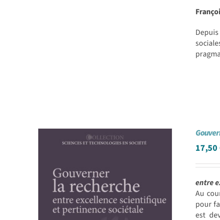
Franço
Depuis 
sociale
pragmat
Gouvern
17,50
entre e
Au cou
pour fa
est de