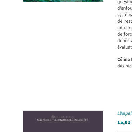
questio
d’enfou
systéma
de res
influen
de forc
dépôt 
évaluat
Céline
des rec
L’Appel 
15,00