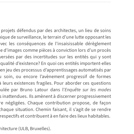
s projets défendus par des architectes, un lieu de soins
que de surveillance, le terrain d’une lutte opposant les
avec les conséquences de l’insaisissable dérèglement
ue d’images comme pièces à conviction lors d’un procès
rsées par des incertitudes sur les entités qui y sont
qualité d’existence? En quoi ces entités importent-elles
tte en jeu des processus d’apprentissages automatisés par
u soin, ou encore l’avènement progressif de formes
t à leurs existences fragiles. Pour aborder ces questions
mulée par Bruno Latour dans l’
Enquête sur les modes
ns inattendues. Ils amènent à discerner progressivement
être négligées. Chaque contribution propose, de façon
aque situation. Chemin faisant, il s’agit de se rendre
respectifs et contribuent à en faire des lieux habitables.
itecture (ULB, Bruxelles).