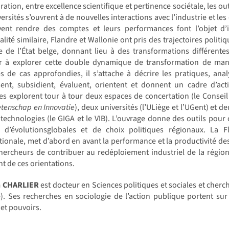
ration, entre excellence scientifique et pertinence sociétale, les o
versités s’ouvrent à de nouvelles interactions avec l’industrie et
ivent rendre des comptes et leurs performances font l’objet d’i
lité similaire, Flandre et Wallonie ont pris des trajectoires politiq
 de l’État belge, donnant lieu à des transformations différentes
r à explorer cette double dynamique de transformation de mani
s de cas approfondies, il s’attache à décrire les pratiques, anal
sent, subsidient, évaluent, orientent et donnent un cadre d’act
es explorent tour à tour deux espaces de concertation (le Conseil 
tenschap en Innovatie
), deux universités (l’ULiège et l’UGent) et 
technologies (le GIGA et le VIB). L’ouvrage donne des outils pou
e d’évolutionsglobales et de choix politiques régionaux. La
tionale, met d’abord en avant la performance et la productivité de
hercheurs de contribuer au redéploiement industriel de la région.
nt de ces orientations.
n CHARLIER
est docteur en Sciences politiques et sociales et cher
). Ses recherches en sociologie de l’action publique portent sur
 et pouvoirs.