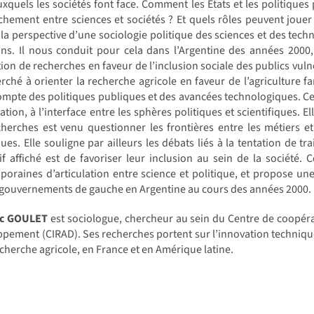
uxquels les sociétés font face. Comment les États et les politiques 
hement entre sciences et sociétés ? Et quels rôles peuvent jouer 
la perspective d’une sociologie politique des sciences et des tech
ons. Il nous conduit pour cela dans l’Argentine des années 200
on de recherches en faveur de l’inclusion sociale des publics vulnéra
rché à orienter la recherche agricole en faveur de l’agriculture fa
mpte des politiques publiques et des avancées technologiques. Cette
ation, à l’interface entre les sphères politiques et scientifiques. E
herches est venu questionner les frontières entre les métiers et 
ues. Elle souligne par ailleurs les débats liés à la tentation de tr
tif affiché est de favoriser leur inclusion au sein de la société.
oraines d’articulation entre science et politique, et propose une
 gouvernements de gauche en Argentine au cours des années 2000.
ic GOULET
est sociologue, chercheur au sein du Centre de coopér
pement (CIRAD). Ses recherches portent sur l’innovation techniqu
echerche agricole, en France et en Amérique latine.