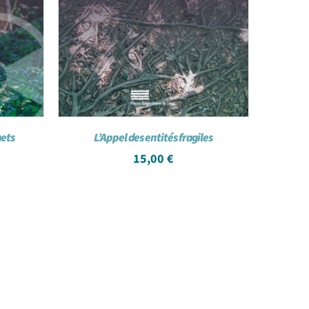
hets
L’Appel des entités fragiles
15,00
€