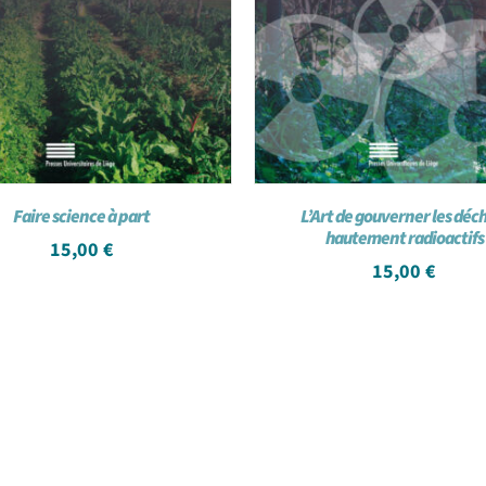
Faire science à part
L’Art de gouverner les déc
hautement radioactifs
15,00
€
15,00
€