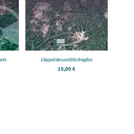
hets
L’Appel des entités fragiles
15,00
€