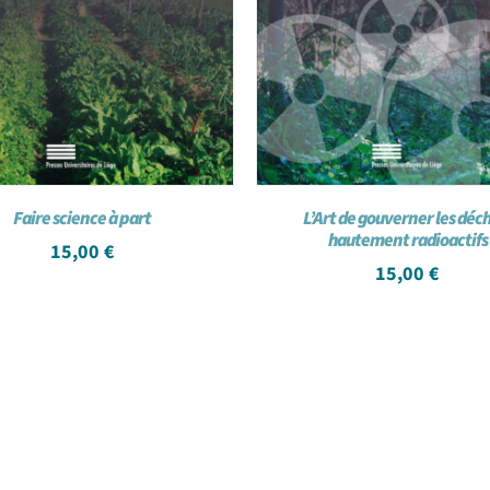
Faire science à part
L’Art de gouverner les déc
hautement radioactifs
15,00
€
15,00
€