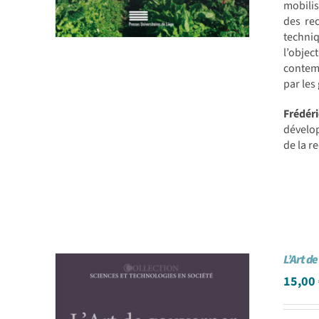
mobilis
des rec
techniq
l’objec
contemp
par les
Frédér
dévelop
de la r
L’Art d
15,00