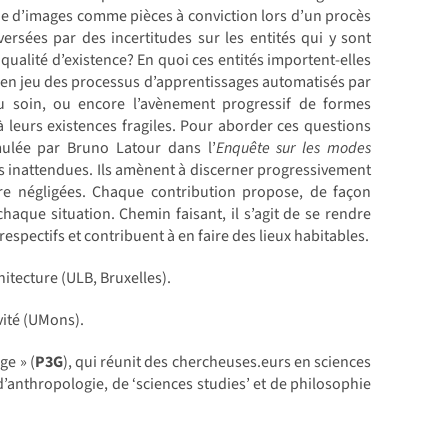
ue d’images comme pièces à conviction lors d’un procès
rsées par des incertitudes sur les entités qui y sont
qualité d’existence? En quoi ces entités importent-elles
tte en jeu des processus d’apprentissages automatisés par
u soin, ou encore l’avènement progressif de formes
t à leurs existences fragiles. Pour aborder ces questions
mulée par Bruno Latour dans l’
Enquête sur les modes
ns inattendues. Ils amènent à discerner progressivement
être négligées. Chaque contribution propose, de façon
aque situation. Chemin faisant, il s’agit de se rendre
respectifs et contribuent à en faire des lieux habitables.
itecture (ULB, Bruxelles).
vité (UMons).
ge » (
P3G
), qui réunit des chercheuses.eurs en sciences
d’anthropologie, de ‘sciences studies’ et de philosophie