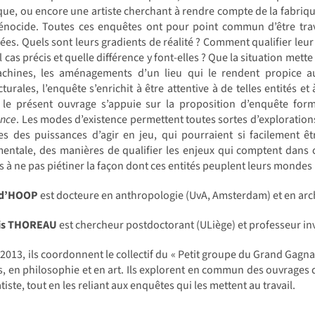
que, ou encore une artiste cherchant à rendre compte de la fabriq
énocide. Toutes ces enquêtes ont pour point commun d’être trave
ées. Quels sont leurs gradients de réalité ? Comment qualifier leur 
l cas précis et quelle différence y font-elles ? Que la situation me
chines, les aménagements d’un lieu qui le rendent propice a
cturales, l’enquête s’enrichit à être attentive à de telles entités e
s, le présent ouvrage s’appuie sur la proposition d’enquête for
ence
. Les modes d’existence permettent toutes sortes d’exploratio
nes des puissances d’agir en jeu, qui pourraient si facilement 
entale, des manières de qualifier les enjeux qui comptent dans ch
fs à ne pas piétiner la façon dont ces entités peuplent leurs mondes 
 d’HOOP
est docteure en anthropologie (UvA, Amsterdam) et en arch
is THOREAU
est chercheur postdoctorant (ULiège) et professeur in
2013, ils coordonnent le collectif du « Petit groupe du Grand Gagna
s, en philosophie et en art. Ils explorent en commun des ouvrages 
iste, tout en les reliant aux enquêtes qui les mettent au travail.