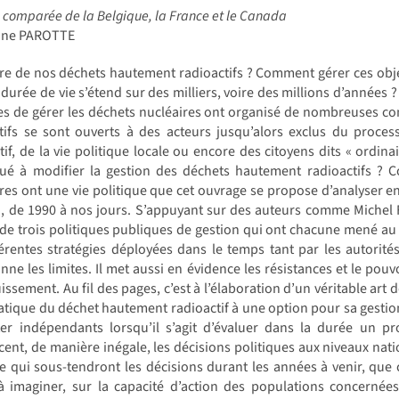
 comparée de la Belgique, la France et le Canada
line PAROTTE
re de nos déchets hautement radioactifs ? Comment gérer ces obje
 durée de vie s’étend sur des milliers, voire des millions d’années ?
s de gérer les déchets nucléaires ont organisé de nombreuses con
itifs se sont ouverts à des acteurs jusqu’alors exclus du proc
tif, de la vie politique locale ou encore des citoyens dits « ordina
bué à modifier la gestion des déchets hautement radioactifs ? C
res ont une vie politique que cet ouvrage se propose d’analyser e
 de 1990 à nos jours. S’appuyant sur des auteurs comme Michel Fou
de trois politiques publiques de gestion qui ont chacune mené au c
férentes stratégies déployées dans le temps tant par les autorit
nne les limites. Il met aussi en évidence les résistances et le pou
issement. Au fil des pages, c’est à l’élaboration d’un véritable art 
tique du déchet hautement radioactif à une option pour sa gestion 
ter indépendants lorsqu’il s’agit d’évaluer dans la durée un pr
cent, de manière inégale, les décisions politiques aux niveaux natio
e qui sous-tendront les décisions durant les années à venir, que 
à imaginer, sur la capacité d’action des populations concernée