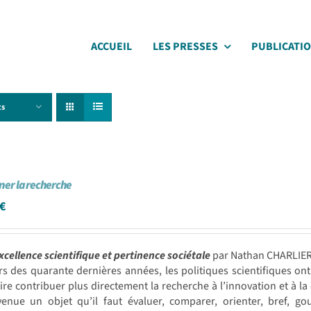
ACCUEIL
LES PRESSES
PUBLICATI
ts
er la recherche
€
xcellence scientifique et pertinence sociétale
par Nathan CHARLIE
rs des quarante dernières années, les politiques scientifiques 
ire contribuer plus directement la recherche à l’innovation et à 
venue un objet qu’il faut évaluer, comparer, orienter, bref, g