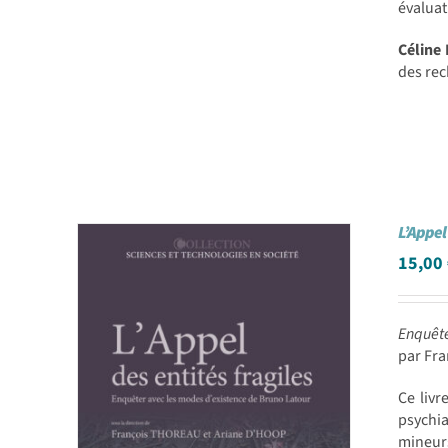
évaluat
Céline
des rec
L’Appel 
15,00
Enquête
par Fr
Ce livr
psychia
mineur