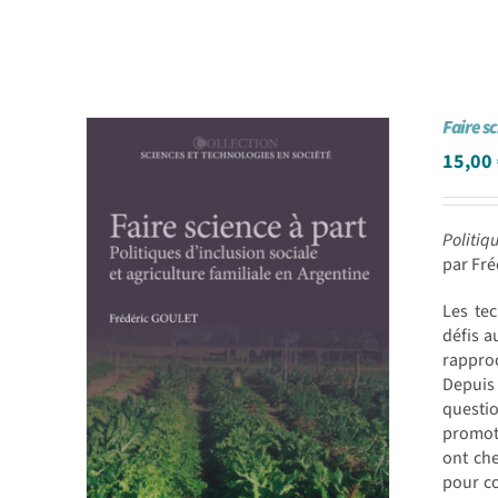
Faire s
15,00
Politiq
par Fr
Les te
défis a
rapproc
Depuis 
questi
promoti
ont che
pour co