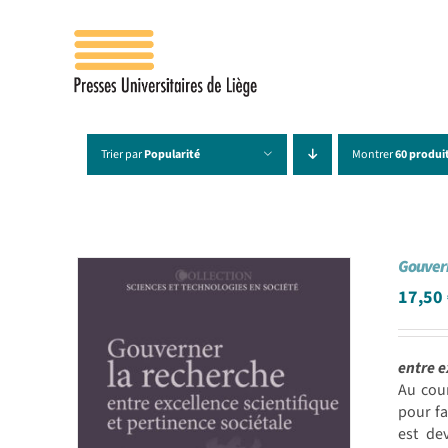
Passer
au
contenu
Trier par
Popularité
Montrer
60 produi
Gouvern
17,50
entre e
Au cou
pour fa
est de