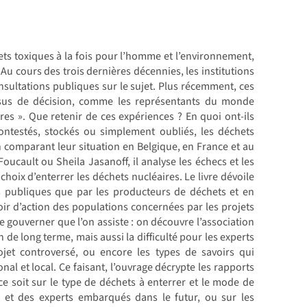
ts toxiques à la fois pour l’homme et l’environnement,
 Au cours des trois dernières décennies, les institutions
sultations publiques sur le sujet. Plus récemment, ces
essus de décision, comme les représentants du monde
ires ». Que retenir de ces expériences ? En quoi ont-ils
ontestés, stockés ou simplement oubliés, les déchets
n comparant leur situation en Belgique, en France et au
cault ou Sheila Jasanoff, il analyse les échecs et les
hoix d’enterrer les déchets nucléaires. Le livre dévoile
és publiques que par les producteurs de déchets et en
voir d’action des populations concernées par les projets
de gouverner que l’on assiste : on découvre l’association
de long terme, mais aussi la difficulté pour les experts
ojet controversé, ou encore les types de savoirs qui
nal et local. Ce faisant, l’ouvrage décrypte les rapports
ce soit sur le type de déchets à enterrer et le mode de
s et des experts embarqués dans le futur, ou sur les