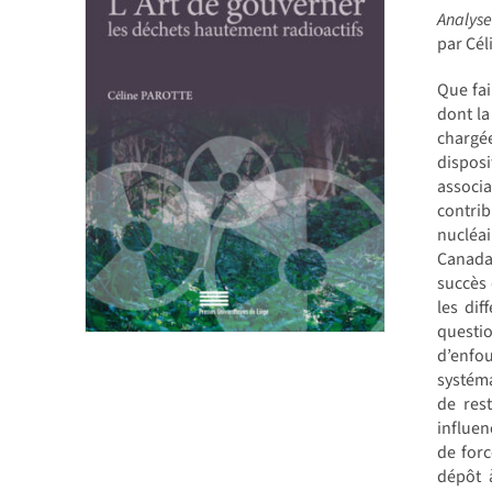
Analyse
par Cé
Que fai
dont la
chargée
dispos
associa
contri
nucléai
Canada,
succès 
les dif
questio
d’enfou
systéma
de res
influen
de forc
dépôt 