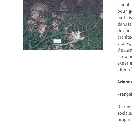
climati
pour g
mobilis
dans te
des ma
archite
vitale
d’exist
certai
expérim
attenti
Ariane
Franço
Depuis 
sociale
pragmat