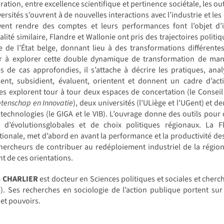
ration, entre excellence scientifique et pertinence sociétale, les o
versités s’ouvrent à de nouvelles interactions avec l’industrie et
ivent rendre des comptes et leurs performances font l’objet d’i
lité similaire, Flandre et Wallonie ont pris des trajectoires politiq
 de l’État belge, donnant lieu à des transformations différentes
r à explorer cette double dynamique de transformation de mani
s de cas approfondies, il s’attache à décrire les pratiques, anal
sent, subsidient, évaluent, orientent et donnent un cadre d’act
es explorent tour à tour deux espaces de concertation (le Conseil 
tenschap en Innovatie
), deux universités (l’ULiège et l’UGent) et 
technologies (le GIGA et le VIB). L’ouvrage donne des outils pou
e d’évolutionsglobales et de choix politiques régionaux. La
tionale, met d’abord en avant la performance et la productivité de
hercheurs de contribuer au redéploiement industriel de la région.
nt de ces orientations.
n CHARLIER
est docteur en Sciences politiques et sociales et cher
). Ses recherches en sociologie de l’action publique portent sur
 et pouvoirs.