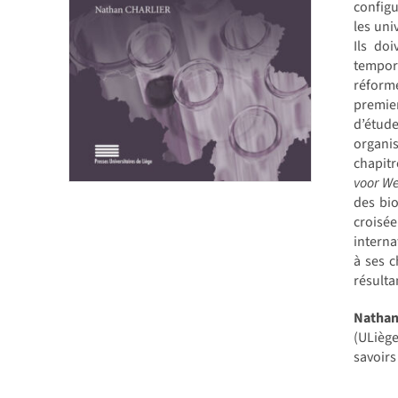
configu
les uni
Ils do
tempora
réforme
premie
d’étude
organi
chapitr
voor We
des bio
croisé
interna
à ses c
résulta
Natha
(ULiège
savoirs