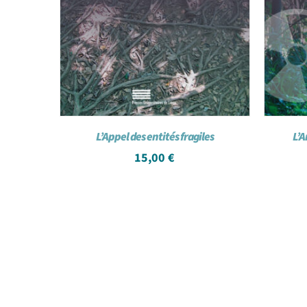
L’Appel des entités fragiles
L’A
15,00
€