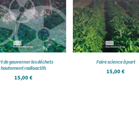
rt de gouverner les déchets
Faire science à part
hautement radioactifs
15,00
€
15,00
€