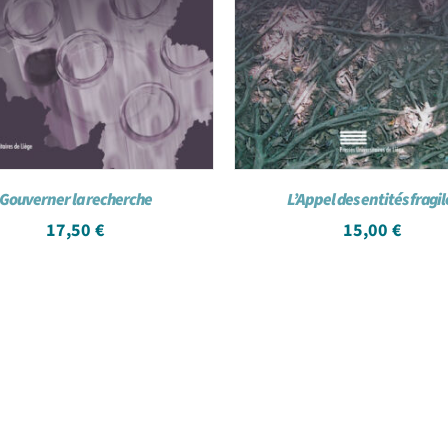
Gouverner la recherche
L’Appel des entités fragil
17,50
€
15,00
€