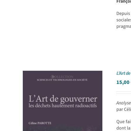
Franço
Depuis 
sociale
pragmat
L’Art d
15,00
Analyse
par Cé
Que fai
dont la