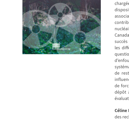
chargée
dispos
associa
contri
nucléai
Canada,
succès 
les dif
questio
d’enfou
systéma
de res
influen
de forc
dépôt 
évaluat
Céline
des rec