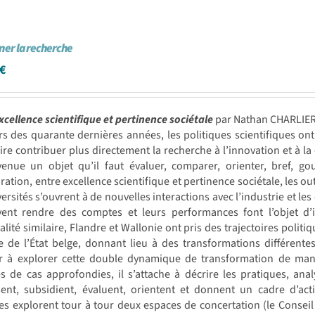
er la recherche
€
xcellence scientifique et pertinence sociétale
par Nathan CHARLIE
rs des quarante dernières années, les politiques scientifiques 
ire contribuer plus directement la recherche à l’innovation et à 
venue un objet qu’il faut évaluer, comparer, orienter, bref, g
ration, entre excellence scientifique et pertinence sociétale, les o
versités s’ouvrent à de nouvelles interactions avec l’industrie et
ivent rendre des comptes et leurs performances font l’objet d’i
lité similaire, Flandre et Wallonie ont pris des trajectoires politiq
 de l’État belge, donnant lieu à des transformations différentes
r à explorer cette double dynamique de transformation de mani
s de cas approfondies, il s’attache à décrire les pratiques, anal
sent, subsidient, évaluent, orientent et donnent un cadre d’act
es explorent tour à tour deux espaces de concertation (le Conseil 