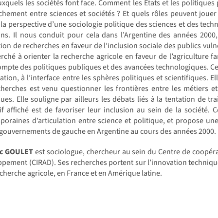
uxquels les sociétés font face. Comment les États et les politiques 
hement entre sciences et sociétés ? Et quels rôles peuvent jouer 
la perspective d’une sociologie politique des sciences et des tech
ons. Il nous conduit pour cela dans l’Argentine des années 200
on de recherches en faveur de l’inclusion sociale des publics vulnéra
rché à orienter la recherche agricole en faveur de l’agriculture fa
mpte des politiques publiques et des avancées technologiques. Cette
ation, à l’interface entre les sphères politiques et scientifiques. E
herches est venu questionner les frontières entre les métiers et 
ues. Elle souligne par ailleurs les débats liés à la tentation de tr
tif affiché est de favoriser leur inclusion au sein de la société.
oraines d’articulation entre science et politique, et propose une
 gouvernements de gauche en Argentine au cours des années 2000.
ic GOULET
est sociologue, chercheur au sein du Centre de coopér
pement (CIRAD). Ses recherches portent sur l’innovation techniqu
echerche agricole, en France et en Amérique latine.