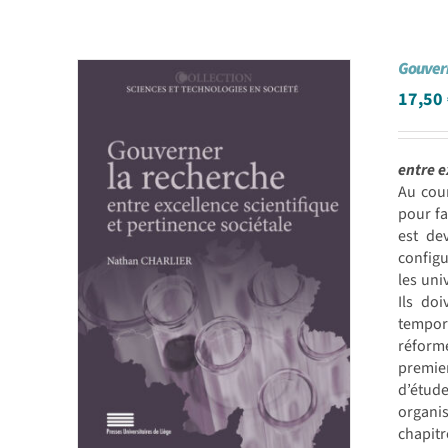
Gouvern
17,50
entre e
Au cou
pour fa
est de
configu
les uni
Ils do
tempora
réforme
premie
d’étude
organi
chapitr