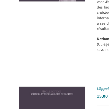
voor We
des bio
croisé
interna
à ses c
résulta
Natha
(ULiège
savoirs
L’Appel 
15,00