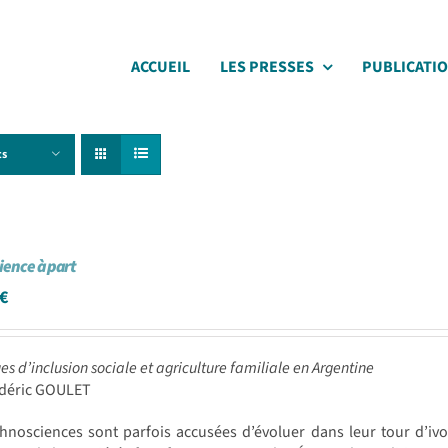
ACCUEIL
LES PRESSES
PUBLICATI
ts
cience à part
€
ues d’inclusion sociale et agriculture familiale en Argentine
édéric GOULET
chnosciences sont parfois accusées d’évoluer dans leur tour d’i