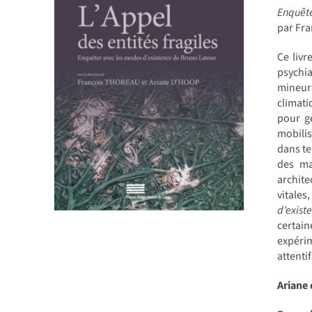
Enquête
par Fr
Ce livr
psychia
mineur
climati
pour g
mobilis
dans te
des ma
archite
vitale
d’exist
certai
expérim
attenti
Ariane