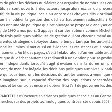
s de gérer les déchets nucléaires ont organisé de nombreuses con
itifs se sont ouverts à des acteurs jusqu’alors exclus du proc
tif, de la vie politique locale ou encore des citoyens dits « ordina
bué à modifier la gestion des déchets hautement radioactifs ? C
res ont une vie politique que cet ouvrage se propose d’analyser e
 de 1990 à nos jours. S’appuyant sur des auteurs comme Michel Fou
de trois politiques publiques de gestion qui ont chacune mené au c
férentes stratégies déployées dans le temps tant par les autorit
nne les limites. Il met aussi en évidence les résistances et le pou
issement. Au fil des pages, c’est à l’élaboration d’un véritable art 
tique du déchet hautement radioactif à une option pour sa gestion 
ter indépendants lorsqu’il s’agit d’évaluer dans la durée un pr
cent, de manière inégale, les décisions politiques aux niveaux natio
e qui sous-tendront les décisions durant les années à venir, que 
à imaginer, sur la capacité d’action des populations concernée
ions et les contrôles encore à opérer. Et si l’art de gouverner les dé
 PAROTTE
est Docteure en sciences politiques et sociales au Centre 
herches sur des projets technologiques controversés depuis 2009.