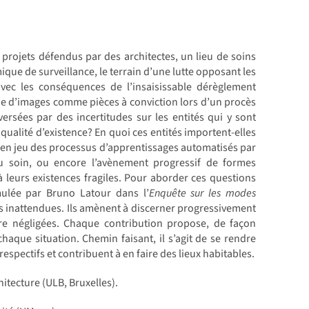
s projets défendus par des architectes, un lieu de soins
que de surveillance, le terrain d’une lutte opposant les
avec les conséquences de l’insaisissable dérèglement
ue d’images comme pièces à conviction lors d’un procès
rsées par des incertitudes sur les entités qui y sont
qualité d’existence? En quoi ces entités importent-elles
tte en jeu des processus d’apprentissages automatisés par
u soin, ou encore l’avènement progressif de formes
t à leurs existences fragiles. Pour aborder ces questions
mulée par Bruno Latour dans l’
Enquête sur les modes
ns inattendues. Ils amènent à discerner progressivement
être négligées. Chaque contribution propose, de façon
aque situation. Chemin faisant, il s’agit de se rendre
respectifs et contribuent à en faire des lieux habitables.
itecture (ULB, Bruxelles).