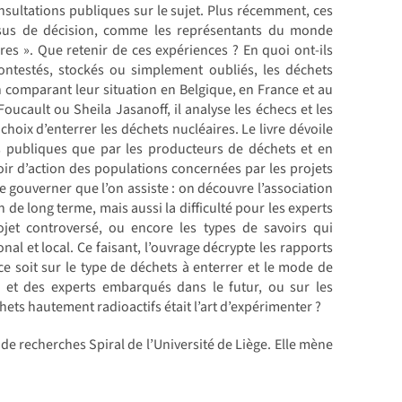
sultations publiques sur le sujet. Plus récemment, ces
essus de décision, comme les représentants du monde
ires ». Que retenir de ces expériences ? En quoi ont-ils
ontestés, stockés ou simplement oubliés, les déchets
n comparant leur situation en Belgique, en France et au
cault ou Sheila Jasanoff, il analyse les échecs et les
hoix d’enterrer les déchets nucléaires. Le livre dévoile
és publiques que par les producteurs de déchets et en
voir d’action des populations concernées par les projets
de gouverner que l’on assiste : on découvre l’association
de long terme, mais aussi la difficulté pour les experts
ojet controversé, ou encore les types de savoirs qui
nal et local. Ce faisant, l’ouvrage décrypte les rapports
ce soit sur le type de déchets à enterrer et le mode de
s et des experts embarqués dans le futur, ou sur les
chets hautement radioactifs était l’art d’expérimenter ?
de recherches Spiral de l’Université de Liège. Elle mène