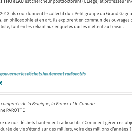
is THOREAU
est chercheur postdoctorant (ULiège) et professeur in
2013, ils coordonnent le collectif du « Petit groupe du Grand Gagna
s, en philosophie et en art. Ils explorent en commun des ouvrages 
iste, tout en les reliant aux enquêtes qui les mettent au travail.
e gouverner les déchets hautement radioactifs
€
 comparée de la Belgique, la France et le Canada
line PAROTTE
re de nos déchets hautement radioactifs ? Comment gérer ces obje
 durée de vie s’étend sur des milliers, voire des millions d’années ?