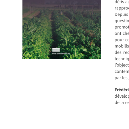
défis a
rapproc
Depuis 
questi
promoti
ont che
pour co
mobilis
des rec
techniq
l’objec
contemp
par les
Frédér
dévelop
de la r