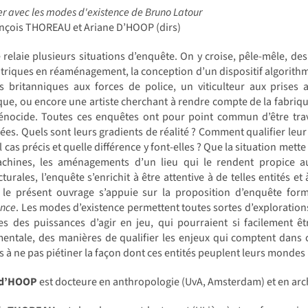
r avec les modes d'existence de Bruno Latour
ançois THOREAU et Ariane D’HOOP (dirs)
e relaie plusieurs situations d’enquête. On y croise, pêle-mêle, de
triques en réaménagement, la conception d’un dispositif algorithmi
s britanniques aux forces de police, un viticulteur aux prises 
que, ou encore une artiste cherchant à rendre compte de la fabriq
énocide. Toutes ces enquêtes ont pour point commun d’être trave
ées. Quels sont leurs gradients de réalité ? Comment qualifier leur 
l cas précis et quelle différence y font-elles ? Que la situation me
chines, les aménagements d’un lieu qui le rendent propice a
cturales, l’enquête s’enrichit à être attentive à de telles entités e
s, le présent ouvrage s’appuie sur la proposition d’enquête for
ence
. Les modes d’existence permettent toutes sortes d’exploratio
nes des puissances d’agir en jeu, qui pourraient si facilement 
entale, des manières de qualifier les enjeux qui comptent dans ch
fs à ne pas piétiner la façon dont ces entités peuplent leurs mondes 
 d’HOOP
est docteure en anthropologie (UvA, Amsterdam) et en arch