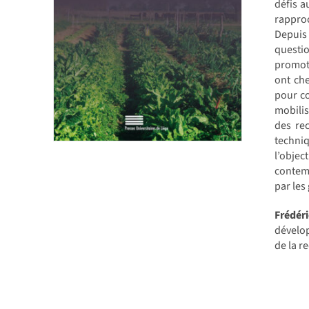
défis a
rapproc
Depuis 
questi
promoti
ont che
pour co
mobilis
des rec
techniq
l’objec
contemp
par les
Frédér
dévelop
de la r