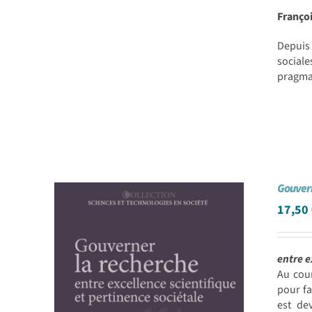
Franço
Depuis 
sociale
pragmat
Gouvern
17,50
entre e
Au cou
pour fa
est de