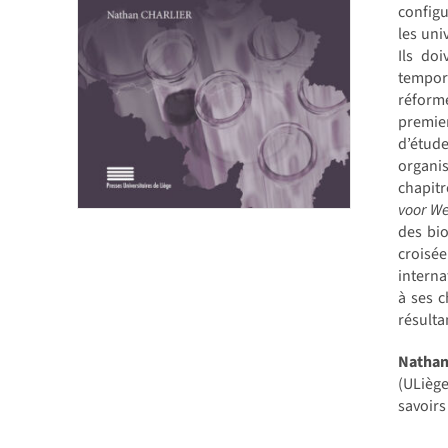
configu
les uni
Ils do
tempora
réforme
premie
d’étude
organi
chapitr
voor We
des bio
croisé
interna
à ses c
résulta
Natha
(ULiège
savoirs