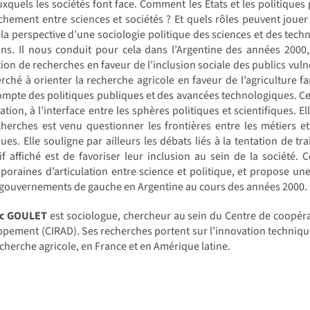
uxquels les sociétés font face. Comment les États et les politiques 
hement entre sciences et sociétés ? Et quels rôles peuvent jouer 
la perspective d’une sociologie politique des sciences et des tech
ons. Il nous conduit pour cela dans l’Argentine des années 200
on de recherches en faveur de l’inclusion sociale des publics vulnéra
rché à orienter la recherche agricole en faveur de l’agriculture fa
mpte des politiques publiques et des avancées technologiques. Cette
ation, à l’interface entre les sphères politiques et scientifiques. E
herches est venu questionner les frontières entre les métiers et 
ues. Elle souligne par ailleurs les débats liés à la tentation de tr
tif affiché est de favoriser leur inclusion au sein de la société.
oraines d’articulation entre science et politique, et propose une
 gouvernements de gauche en Argentine au cours des années 2000.
ic GOULET
est sociologue, chercheur au sein du Centre de coopér
pement (CIRAD). Ses recherches portent sur l’innovation techniqu
echerche agricole, en France et en Amérique latine.