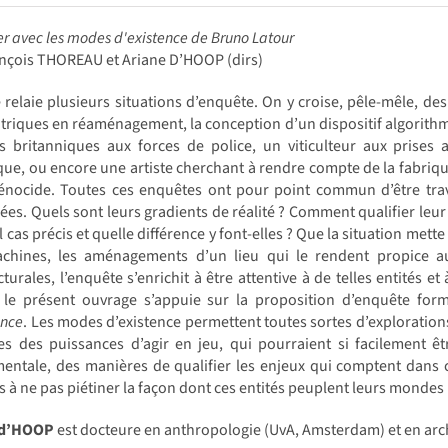
r avec les modes d'existence de Bruno Latour
ançois THOREAU et Ariane D’HOOP (dirs)
e relaie plusieurs situations d’enquête. On y croise, pêle-mêle, de
triques en réaménagement, la conception d’un dispositif algorithmi
s britanniques aux forces de police, un viticulteur aux prises 
que, ou encore une artiste cherchant à rendre compte de la fabriq
énocide. Toutes ces enquêtes ont pour point commun d’être trave
ées. Quels sont leurs gradients de réalité ? Comment qualifier leur 
l cas précis et quelle différence y font-elles ? Que la situation me
chines, les aménagements d’un lieu qui le rendent propice a
cturales, l’enquête s’enrichit à être attentive à de telles entités e
s, le présent ouvrage s’appuie sur la proposition d’enquête for
ence
. Les modes d’existence permettent toutes sortes d’exploratio
nes des puissances d’agir en jeu, qui pourraient si facilement 
entale, des manières de qualifier les enjeux qui comptent dans ch
fs à ne pas piétiner la façon dont ces entités peuplent leurs mondes 
 d’HOOP
est docteure en anthropologie (UvA, Amsterdam) et en arch