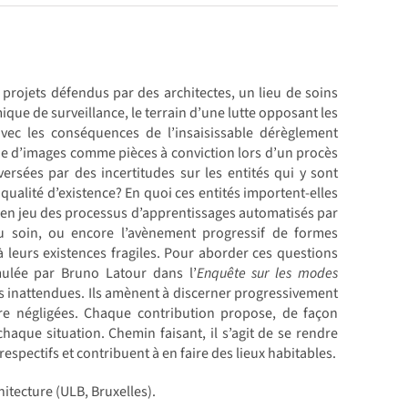
s projets défendus par des architectes, un lieu de soins
que de surveillance, le terrain d’une lutte opposant les
avec les conséquences de l’insaisissable dérèglement
ue d’images comme pièces à conviction lors d’un procès
rsées par des incertitudes sur les entités qui y sont
qualité d’existence? En quoi ces entités importent-elles
tte en jeu des processus d’apprentissages automatisés par
u soin, ou encore l’avènement progressif de formes
t à leurs existences fragiles. Pour aborder ces questions
mulée par Bruno Latour dans l’
Enquête sur les modes
ns inattendues. Ils amènent à discerner progressivement
être négligées. Chaque contribution propose, de façon
aque situation. Chemin faisant, il s’agit de se rendre
respectifs et contribuent à en faire des lieux habitables.
itecture (ULB, Bruxelles).