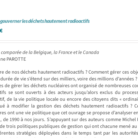
e gouverner les déchets hautement radioactifs
€
 comparée de la Belgique, la France et le Canada
line PAROTTE
re de nos déchets hautement radioactifs ? Comment gérer ces obje
 durée de vie s’étend sur des milliers, voire des millions d’années ?
s de gérer les déchets nucléaires ont organisé de nombreuses con
itifs se sont ouverts à des acteurs jusqu’alors exclus du proc
tif, de la vie politique locale ou encore des citoyens dits « ordina
bué à modifier la gestion des déchets hautement radioactifs ? C
res ont une vie politique que cet ouvrage se propose d’analyser e
 de 1990 à nos jours. S’appuyant sur des auteurs comme Michel Fou
de trois politiques publiques de gestion qui ont chacune mené au c
férentes stratégies déployées dans le temps tant par les autorit