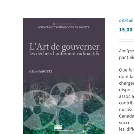
L’Art d
15,00
Analyse
par Cé
Que fai
dont la
chargée
dispos
associa
contri
nucléai
Canada,
succès 
les dif