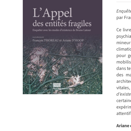
Enquête
par Fr
Ce livr
psychia
mineur
climati
pour g
mobilis
dans te
des ma
archite
vitale
d’exist
certai
expérim
attenti
Ariane