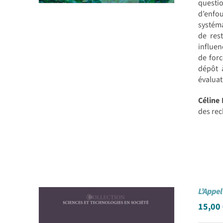
questio
d’enfou
systéma
de res
influen
de forc
dépôt 
évaluat
Céline
des rec
L’Appel 
15,00