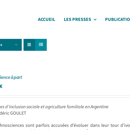
ACCUEIL
LES PRESSES
PUBLICATI
ts
cience à part
€
ues d’inclusion sociale et agriculture familiale en Argentine
édéric GOULET
chnosciences sont parfois accusées d’évoluer dans leur tour d’i