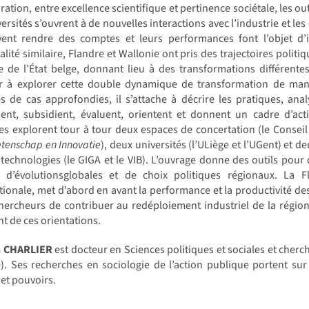
ration, entre excellence scientifique et pertinence sociétale, les o
versités s’ouvrent à de nouvelles interactions avec l’industrie et
ivent rendre des comptes et leurs performances font l’objet d’i
lité similaire, Flandre et Wallonie ont pris des trajectoires politiq
 de l’État belge, donnant lieu à des transformations différentes
r à explorer cette double dynamique de transformation de mani
s de cas approfondies, il s’attache à décrire les pratiques, anal
sent, subsidient, évaluent, orientent et donnent un cadre d’act
es explorent tour à tour deux espaces de concertation (le Conseil 
tenschap en Innovatie
), deux universités (l’ULiège et l’UGent) et 
technologies (le GIGA et le VIB). L’ouvrage donne des outils pou
e d’évolutionsglobales et de choix politiques régionaux. La
tionale, met d’abord en avant la performance et la productivité de
hercheurs de contribuer au redéploiement industriel de la région.
nt de ces orientations.
n CHARLIER
est docteur en Sciences politiques et sociales et cher
). Ses recherches en sociologie de l’action publique portent sur
 et pouvoirs.