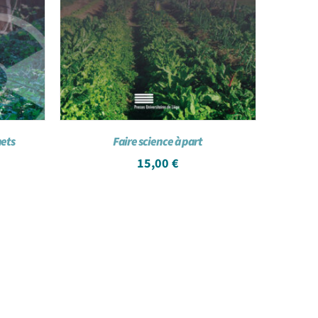
hets
Faire science à part
15,00
€