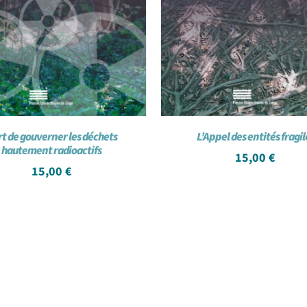
rt de gouverner les déchets
L’Appel des entités fragil
hautement radioactifs
15,00
€
15,00
€