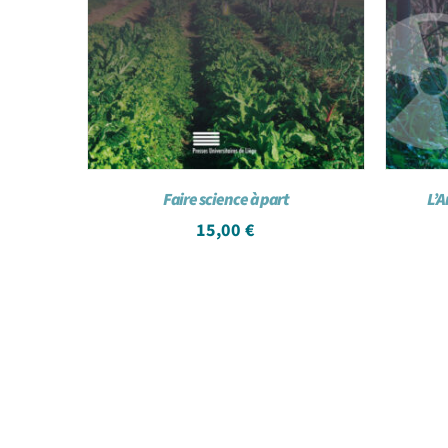
Faire science à part
L’A
15,00
€