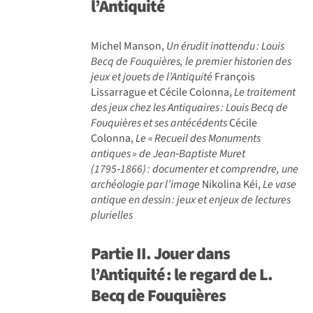
l’Antiquité
Michel Manson,
Un érudit inattendu
: Louis
Becq de Fouqui
ères, le premier historien des
jeux et jouets de l
’Antiquit
é
François
Lissarrague et Cécile Colonna,
Le traitement
des jeux chez les Antiquaires
: Louis Becq de
Fouqui
ères et ses ant
éc
édents
Cécile
Colonna,
Le «
Recueil des Monuments
antiques
» de Jean‑Baptiste Muret
(1795‑1866)
: documenter et comprendre, une
arch
éologie par l
’image
Nikolina Kéi,
Le vase
antique en dessin
: jeux et enjeux de lectures
plurielles
Partie II.
Jouer dans
l’Antiquité
: le regard de L.
Becq de Fouqui
è
res