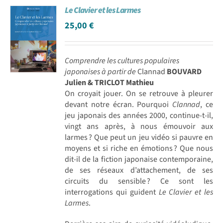
Le Clavier et les Larmes
Achat en ligne
25,00
€
Panier WooCommerce
Comprendre les cultures populaires
japonaises à partir de
Clannad
BOUVARD
Julien & TRICLOT Mathieu
On croyait jouer. On se retrouve à pleurer
devant notre écran. Pourquoi
Clannad
, ce
jeu japonais des années 2000, continue-t-il,
vingt ans après, à nous émouvoir aux
larmes ? Que peut un jeu vidéo si pauvre en
moyens et si riche en émotions ? Que nous
dit-il de la fiction japonaise contemporaine,
de ses réseaux d’attachement, de ses
circuits du sensible ? Ce sont les
interrogations qui guident
Le Clavier et les
Larmes
.