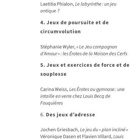
Laetitia Phialon,
Le labyrinthe
: un jeu
antique
?
4. Jeux de poursuite et de
circumvolution
Stéphanie Wyler,
«
Le Jeu compagnon
d
’Amour
»
: les
Érotes de la Maison des Cerfs
5. Jeux et exercices de force et de
souplesse
Carina Weiss,
Les Érotes au gymnase
: une
intaille en verre chez Louis Becq de
Fouqui
ères
6.
Des jeux d’adresse
Jochen Griesbach,
Le jeu du «
plan inclin
é
»
Véronique Dasen et Flavien Villard,
Louis