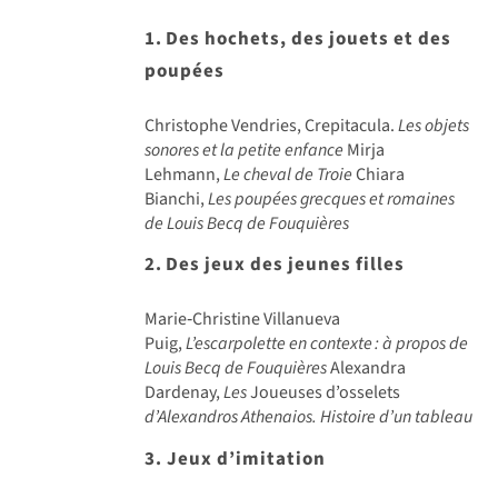
1.
Des hochets, des jouets et des
poup
é
es
Christophe Vendries, Crepitacula.
Les objets
sonores et la petite enfance
Mirja
Lehmann,
Le cheval de Troie
Chiara
Bianchi,
Les poupées grecques et romaines
de Louis Becq de Fouquières
2.
Des jeux des jeunes filles
Marie‑Christine Villanueva
Puig,
L’escarpolette en contexte
:
à propos de
Louis Becq de Fouqui
ères
Alexandra
Dardenay,
Les
Joueuses d’osselets
d’Alexandros Athenaios. Histoire d’un tableau
3. Jeux d’imitation