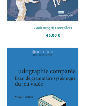
Louis Becq de Fouquières
45,00
€