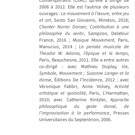
Contemporains (CEAC) qu’elle a dirigé de
2008 à 2012. Elle est l’autrice de plusieurs
ouvrages :
Le mouvement à l’œuvre, entre jeu
et art
, Sesto San Giovanni, Mimésis, 2018;
Chanter Narrer Danser, Contribution à une
philosophie du sentir
, Sampzon, Delatour
France, 2016 ;
Musique Mouvement,
Paris,
Manucius, 2014 ;
La pens
é
e musicale de
Theodor W. Adorno, l
’épique et le temps
,
Paris, Beauchesne, 2011. Elle a entre autres
co-dirigé : avec Mathieu Duplay,
Vie,
Symbole, Mouvement
; Susanne Langer et la
danse
, Éditions De l’Incidence, 2012 ; avec
Véronique Fabbri, Anne Volvey,
Activité
artistique et spatialité
, Paris, L’Harmattan,
2010; avec Catherine Kintzler,
Approche
philosophique du geste dansé, de
l’improvisation à
la performance
, Presses
Universitaires du Septentrion, 2006.