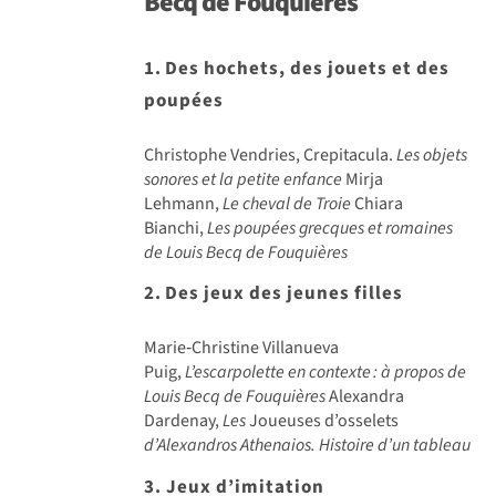
Becq de Fouqui
è
res
1.
Des hochets, des jouets et des
poup
é
es
Christophe Vendries, Crepitacula.
Les objets
sonores et la petite enfance
Mirja
Lehmann,
Le cheval de Troie
Chiara
Bianchi,
Les poupées grecques et romaines
de Louis Becq de Fouquières
2.
Des jeux des jeunes filles
Marie‑Christine Villanueva
Puig,
L’escarpolette en contexte
:
à propos de
Louis Becq de Fouqui
ères
Alexandra
Dardenay,
Les
Joueuses d’osselets
d’Alexandros Athenaios. Histoire d’un tableau
3. Jeux d’imitation