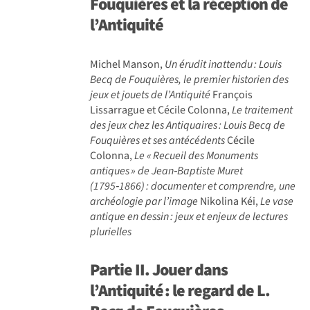
Fouquières et la réception de
l’Antiquité
Michel Manson,
Un érudit inattendu
: Louis
Becq de Fouqui
ères, le premier historien des
jeux et jouets de l
’Antiquit
é
François
Lissarrague et Cécile Colonna,
Le traitement
des jeux chez les Antiquaires
: Louis Becq de
Fouqui
ères et ses ant
éc
édents
Cécile
Colonna,
Le «
Recueil des Monuments
antiques
» de Jean‑Baptiste Muret
(1795‑1866)
: documenter et comprendre, une
arch
éologie par l
’image
Nikolina Kéi,
Le vase
antique en dessin
: jeux et enjeux de lectures
plurielles
Partie II.
Jouer dans
l’Antiquité
: le regard de L.