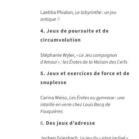
Laetitia Phialon,
Le labyrinthe
: un jeu
antique
?
4. Jeux de poursuite et de
circumvolution
Stéphanie Wyler,
«
Le Jeu compagnon
d
’Amour
»
: les
Érotes de la Maison des Cerfs
5. Jeux et exercices de force et de
souplesse
Carina Weiss,
Les Érotes au gymnase
: une
intaille en verre chez Louis Becq de
Fouqui
ères
6.
Des jeux d’adresse
Jochen Griesbach,
Le jeu du «
plan inclin
é
»