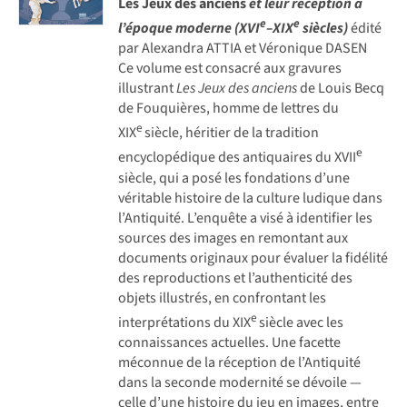
Les Jeux des anciens
et leur réception à
e
e
l’époque moderne (XVI
–XIX
siècles)
édité
par Alexandra ATTIA et Véronique DASEN
Ce volume est consacré aux gravures
illustrant
Les Jeux des anciens
de Louis Becq
de Fouquières, homme de lettres du
e
XIX
siècle, héritier de la tradition
e
encyclopédique des antiquaires du XVII
siècle, qui a posé les fondations d’une
véritable histoire de la culture ludique dans
l’Antiquité. L’enquête a visé à identifier les
sources des images en remontant aux
documents originaux pour évaluer la fidélité
des reproductions et l’authenticité des
objets illustrés, en confrontant les
e
interprétations du XIX
siècle avec les
connaissances actuelles. Une facette
méconnue de la réception de l’Antiquité
dans la seconde modernité se dévoile —
celle d’une histoire du jeu en images, entre