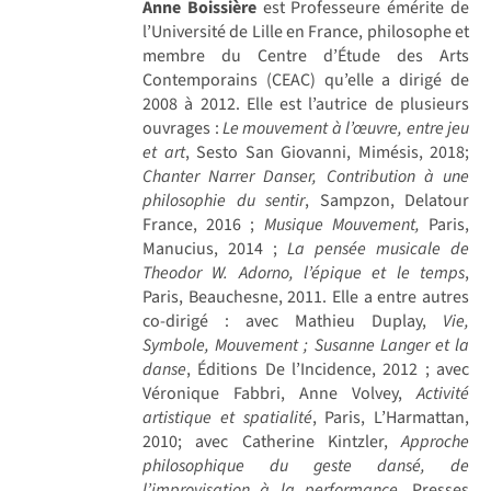
Anne Boissière
est Professeure émérite de
l’Université de Lille en France, philosophe et
membre du Centre d’Étude des Arts
Contemporains (CEAC) qu’elle a dirigé de
2008 à 2012. Elle est l’autrice de plusieurs
ouvrages :
Le mouvement à l’œuvre, entre jeu
et art
, Sesto San Giovanni, Mimésis, 2018;
Chanter Narrer Danser, Contribution à une
philosophie du sentir
, Sampzon, Delatour
France, 2016 ;
Musique Mouvement,
Paris,
Manucius, 2014 ;
La pens
é
e musicale de
Theodor W. Adorno, l
’épique et le temps
,
Paris, Beauchesne, 2011. Elle a entre autres
co-dirigé : avec Mathieu Duplay,
Vie,
Symbole, Mouvement
; Susanne Langer et la
danse
, Éditions De l’Incidence, 2012 ; avec
Véronique Fabbri, Anne Volvey,
Activité
artistique et spatialité
, Paris, L’Harmattan,
2010; avec Catherine Kintzler,
Approche
philosophique du geste dansé, de
l’improvisation à
la performance
, Presses