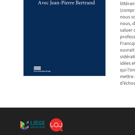
littéra
(compre
nous so
nous, d
saluer 
profess
Francqu
ouvrait
sidérat
idées e
qui l’o
mettre 
d’échos