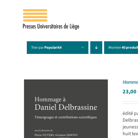
Passer
au
contenu
Trier par
Popularité
Montrer
40 produi
Hommag
23,00
édité p
Delbras
jeuness
huit te