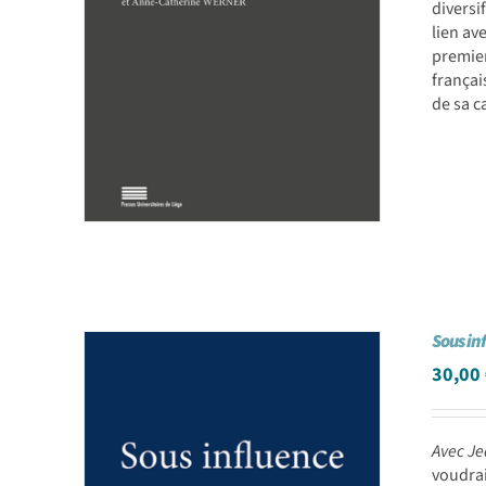
diversi
lien av
premier
françai
de sa c
Sous in
30,00
Avec Je
voudrai