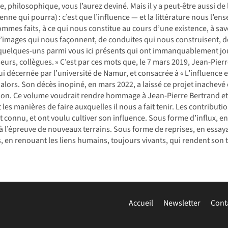
ire, philosophique, vous ­l’aurez deviné. Mais il y a peut-être aussi d
nne qui pourra) : c’est que l’influence — et la littérature nous l’en
mmes faits, à ce qui nous constitue au cours d’une existence, à savoi
’images qui nous façonnent, de conduites qui nous construisent, 
quelques-uns parmi vous ici présents qui ont immanquablement joué 
eurs, collègues. » C’est par ces mots que, le 7 mars 2019, Jean-Pier
i décernée par l’université de Namur, et consacrée à « L’influence en
 alors. Son décès inopiné, en mars 2022, a laissé ce projet inachevé 
ion. Ce volume voudrait rendre hommage à Jean-Pierre Bertrand et p
t les manières de faire auxquelles il nous a fait tenir. Les contribu
nt connu, et ont voulu cultiver son influence. Sous forme d’influx, e
à l’épreuve de nouveaux terrains. Sous forme de reprises, en essaya
, en renouant les liens humains, toujours vivants, qui rendent son tr
Accueil
Newsletter
Cont