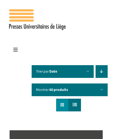
Passer
au
contenu
Toggle
Navigation
Accueil
Trier par
Date
Les presses
Montrer
60 produits
Publications
Contacts