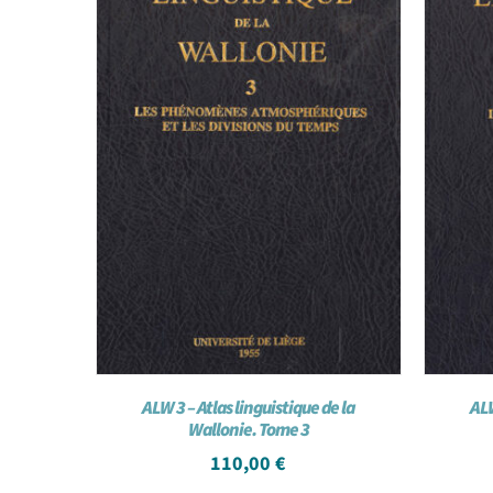
ALW 3 – Atlas linguistique de la
ALW
Wallonie. Tome 3
110,00
€