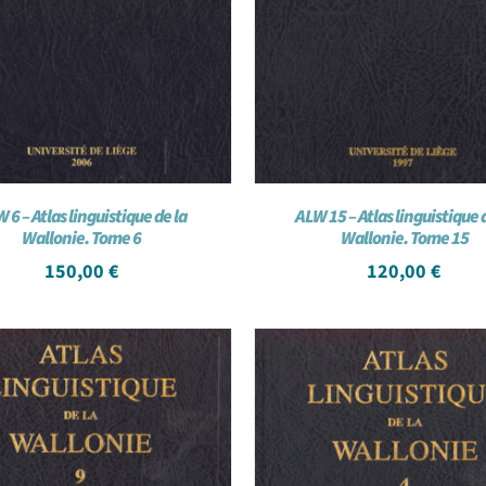
 6 – Atlas linguistique de la
ALW 15 – Atlas linguistique 
Wallonie. Tome 6
Wallonie. Tome 15
150,00
€
120,00
€