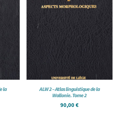
e la
ALW 2 – Atlas linguistique de la
Wallonie. Tome 2
90,00
€