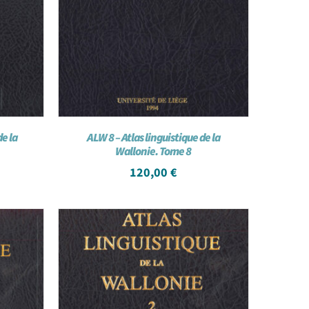
de la
ALW 8 – Atlas linguistique de la
Wallonie. Tome 8
120,00
€