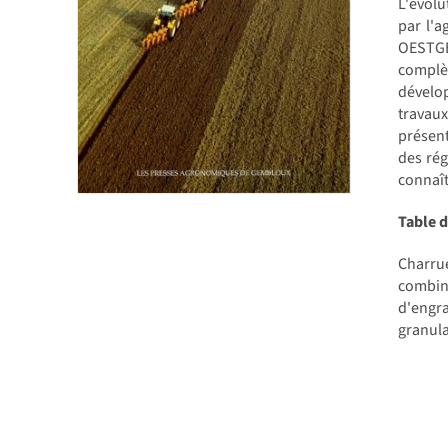
L'évolu
par l'a
OESTGES
complè
dévelop
travaux
présent
des rég
connaît
Table 
Charrue
combin
d'engr
granula