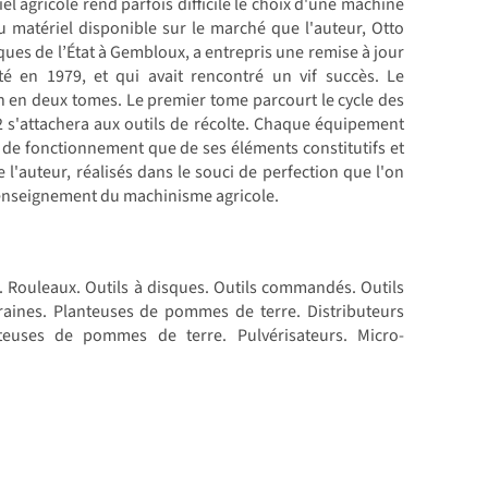
l agricole rend parfois difficile le choix d'une machine
 du matériel disponible sur le marché que l'auteur, Otto
es de l’État à Gembloux, a entrepris une remise à jour
é en 1979, et qui avait rencontré un vif succès. Le
n en deux tomes. Le premier tome parcourt le cycle des
e 2 s'attachera aux outils de récolte. Chaque équipement
e de fonctionnement que de ses éléments constitutifs et
e l'auteur, réalisés dans le souci de perfection que l'on
l'enseignement du machinisme agricole.
s. Rouleaux. Outils à disques. Outils commandés. Outils
raines. Planteuses de pommes de terre. Distributeurs
tteuses de pommes de terre. Pulvérisateurs. Micro-