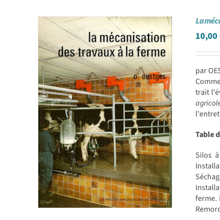
La méca
10,00
par OE
Comme d
trait l
agricol
l'entret
Table 
Silos 
Install
Séchage
Install
ferme. 
Remorqu