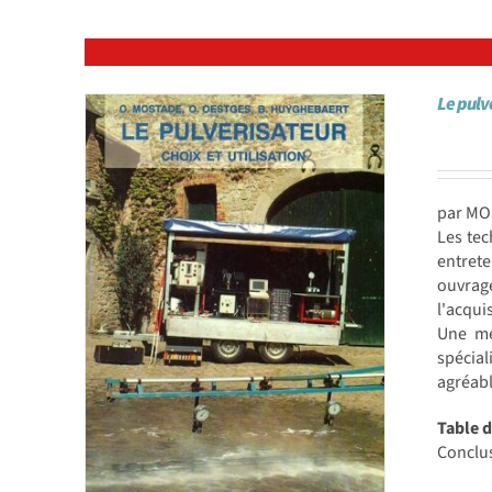
Le pulvé
par MO
Les tec
entret
ouvrag
l'acqui
Une mé
spécial
agréabl
Table 
Conclus