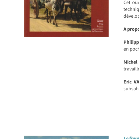
Cet ou
techniq
dévelop
A prop
Philip
en poch
Michel
travail
Eric V
subsaha
Le from