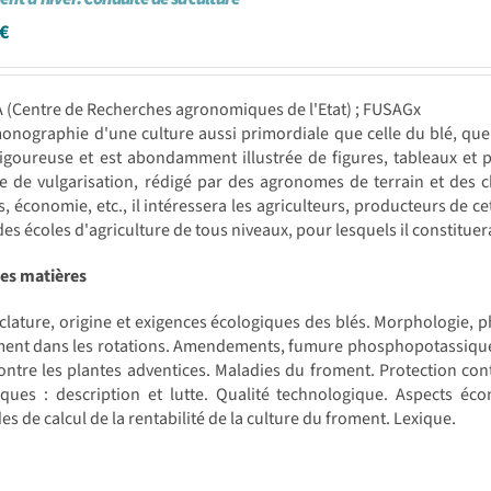
€
 (Centre de Recherches agronomiques de l'Etat) ; FUSAGx
onographie d'une culture aussi primordiale que celle du blé, que 
igoureuse et est abondamment illustrée de figures, tableaux et p
 de vulgarisation, rédigé par des agronomes de terrain et des c
s, économie, etc., il intéressera les agriculteurs, producteurs de ce
des écoles d'agriculture de tous niveaux, pour lesquels il constitu
des matières
ature, origine et exigences écologiques des blés. Morphologie, p
ent dans les rotations. Amendements, fumure phosphopotassique, 
ontre les plantes adventices. Maladies du froment. Protection con
iques : description et lutte. Qualité technologique. Aspects é
s de calcul de la rentabilité de la culture du froment. Lexique.