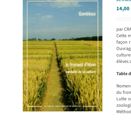
14,00
par CRA
Cette m
façon r
Ouvrage
culture
élèves 
Table 
Nomencl
du from
Lutte c
zoolog
Méthode