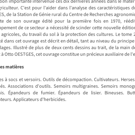
tion importante intervenue ces dix dernières années dans le matérie
griculteur. C'est pour l'aider dans l'analyse des caractéristiques
, de la Station de Génie rural du Centre de Recherches agronomiqu
te de son ouvrage édité pour la première fois en 1970, réédit
pement de ce secteur a nécessité de scinder cette nouvelle éditio
 agricoles, du travail du sol à la protection des cultures. Le tom
é dans cet ouvrage est décrit en détail, tant au niveau du princip
lages. Illustré de plus de deux cents dessins au trait, de la main d
 à Otto OESTGES, cet ouvrage constitue un précieux auxiliaire de 
des matières
s à socs et versoirs. Outils de décompaction. Cultivateurs. Herse
és. Associations d'outils. Semoirs multigraines. Semoirs monog
ais. Épandeurs de fumier. Épandeurs de lisier. Bineuses. Bu
teurs. Applicateurs d'herbicides.