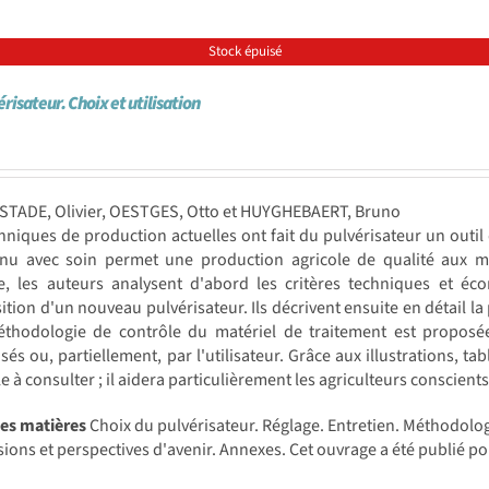
Stock épuisé
risateur. Choix et utilisation
STADE, Olivier, OESTGES, Otto et HUYGHEBAERT, Bruno
hniques de production actuelles ont fait du pulvérisateur un outil
enu avec soin permet une production agricole de qualité aux m
e, les auteurs analysent d'abord les critères techniques et éco
sition d'un nouveau pulvérisateur. Ils décrivent ensuite en détail l
thodologie de contrôle du matériel de traitement est proposée 
isés ou, partiellement, par l'utilisateur. Grâce aux illustrations, ta
e à consulter ; il aidera particulièrement les agriculteurs conscient
des matières
Choix du pulvérisateur. Réglage. Entretien. Méthodolog
ions et perspectives d'avenir. Annexes. Cet ouvrage a été publié p