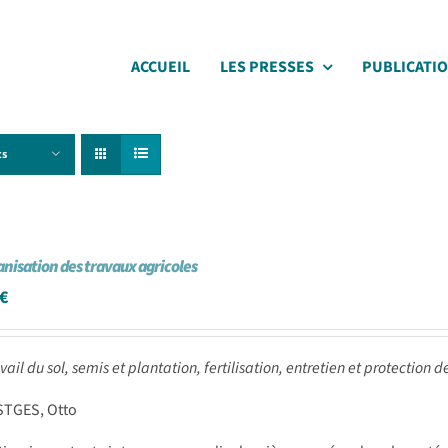
ACCUEIL
LES PRESSES
PUBLICATI
ts
nisation des travaux agricoles
€
avail du sol, semis et plantation, fertilisation, entretien et protection d
STGES, Otto