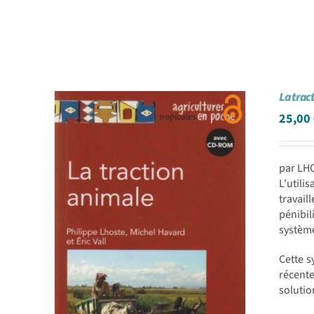
La trac
25,00
par LHO
L'utili
travail
pénibil
système
Cette s
récent
solutio