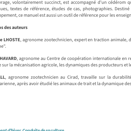
vrage, volontairement succinct, est accompagné d'un cédérom qu
ues, textes de référence, études de cas, photographies. Destiné 
pement, ce manuel est aussi un outil de référence pour les enseign
os des auteurs
pe LHOSTE
, agronome zootechnicien, expert en traction animale, di
e".
 HAVARD
, agronome au Centre de coopération internationale en 
le sur la mécanisation agricole, les dynamiques des producteurs et 
ALL
, agronome zootechnicien au Cirad, travaille sur la durabili
rienne, après avoir étudié les animaux de trait et la dynamique de
ent d’hiver. Conduite de sa culture