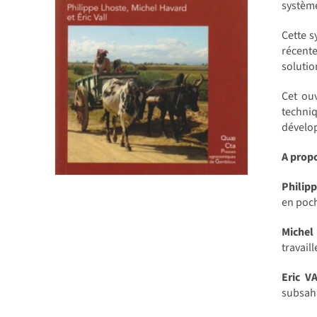
système
Cette s
récent
solutio
Cet ou
techniq
dévelop
A prop
Philip
en poch
Michel
travail
Eric V
subsaha