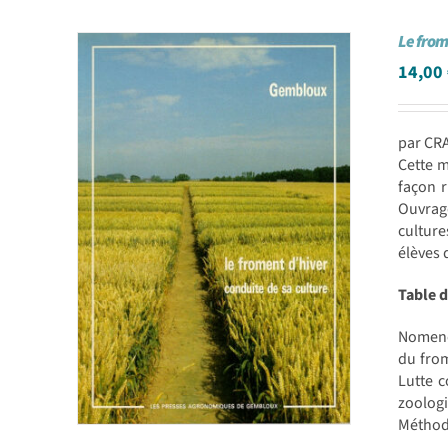
Le from
14,00
par CRA
Cette m
façon r
Ouvrage
culture
élèves 
Table 
Nomencl
du from
Lutte c
zoolog
Méthode