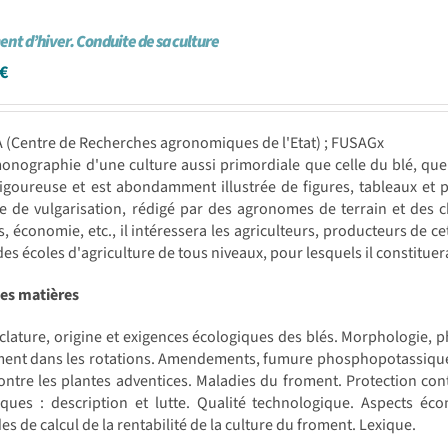
ent d’hiver. Conduite de sa culture
€
 (Centre de Recherches agronomiques de l'Etat) ; FUSAGx
onographie d'une culture aussi primordiale que celle du blé, que 
igoureuse et est abondamment illustrée de figures, tableaux et p
 de vulgarisation, rédigé par des agronomes de terrain et des c
s, économie, etc., il intéressera les agriculteurs, producteurs de ce
des écoles d'agriculture de tous niveaux, pour lesquels il constitu
des matières
ature, origine et exigences écologiques des blés. Morphologie, p
ent dans les rotations. Amendements, fumure phosphopotassique, 
ontre les plantes adventices. Maladies du froment. Protection con
iques : description et lutte. Qualité technologique. Aspects é
s de calcul de la rentabilité de la culture du froment. Lexique.