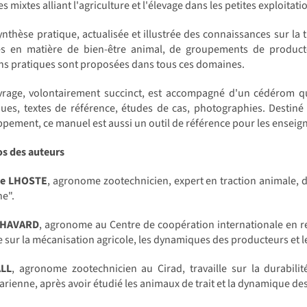
s mixtes alliant l'agriculture et l'élevage dans les petites exploitati
ynthèse pratique, actualisée et illustrée des connaissances sur la 
es en matière de bien-être animal, de groupements de producte
ns pratiques sont proposées dans tous ces domaines.
vrage, volontairement succinct, est accompagné d'un cédérom qu
ues, textes de référence, études de cas, photographies. Destiné 
pement, ce manuel est aussi un outil de référence pour les enseign
os des auteurs
pe LHOSTE
, agronome zootechnicien, expert en traction animale, di
e".
 HAVARD
, agronome au Centre de coopération internationale en 
le sur la mécanisation agricole, les dynamiques des producteurs et 
ALL
, agronome zootechnicien au Cirad, travaille sur la durabili
rienne, après avoir étudié les animaux de trait et la dynamique de