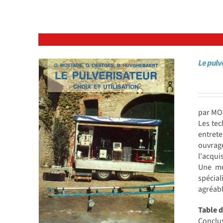
Le pulvé
par MO
Les tec
entret
ouvrag
l'acqui
Une mé
spécial
agréabl
Table 
Conclus