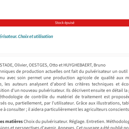
Stock épuisé
risateur. Choix et utilisation
STADE, Olivier, OESTGES, Otto et HUYGHEBAERT, Bruno
hniques de production actuelles ont fait du pulvérisateur un outil
enu avec soin permet une production agricole de qualité aux m
e, les auteurs analysent d'abord les critères techniques et éco
sition d'un nouveau pulvérisateur. Ils décrivent ensuite en détail l
thodologie de contrôle du matériel de traitement est proposée 
isés ou, partiellement, par l'utilisateur. Grâce aux illustrations, ta
e à consulter ; il aidera particulièrement les agriculteurs conscient
des matières
Choix du pulvérisateur. Réglage. Entretien. Méthodolog
ions et perspectives d'avenir. Annexes. Cet ouvrage a été publié p