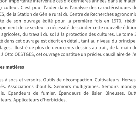
tion importante intervenue ces dix dernières années dans le matérie
griculteur. C'est pour l'aider dans l'analyse des caractéristiques
, de la Station de Génie rural du Centre de Recherches agronomiqu
te de son ouvrage édité pour la première fois en 1970, réédit
pement de ce secteur a nécessité de scinder cette nouvelle éditio
 agricoles, du travail du sol à la protection des cultures. Le tom
é dans cet ouvrage est décrit en détail, tant au niveau du princip
lages. Illustré de plus de deux cents dessins au trait, de la main d
 à Otto OESTGES, cet ouvrage constitue un précieux auxiliaire de 
des matières
s à socs et versoirs. Outils de décompaction. Cultivateurs. Herse
és. Associations d'outils. Semoirs multigraines. Semoirs monog
ais. Épandeurs de fumier. Épandeurs de lisier. Bineuses. Bu
teurs. Applicateurs d'herbicides.