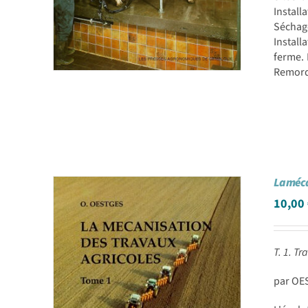
Install
Séchage
Install
ferme. 
Remorqu
La méca
10,00
T. 1. Tr
par OE