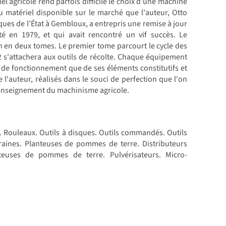
l agricole rend parfois difficile le choix d'une machine
 du matériel disponible sur le marché que l'auteur, Otto
es de l’État à Gembloux, a entrepris une remise à jour
é en 1979, et qui avait rencontré un vif succès. Le
n en deux tomes. Le premier tome parcourt le cycle des
e 2 s'attachera aux outils de récolte. Chaque équipement
e de fonctionnement que de ses éléments constitutifs et
e l'auteur, réalisés dans le souci de perfection que l'on
l'enseignement du machinisme agricole.
s. Rouleaux. Outils à disques. Outils commandés. Outils
raines. Planteuses de pommes de terre. Distributeurs
tteuses de pommes de terre. Pulvérisateurs. Micro-