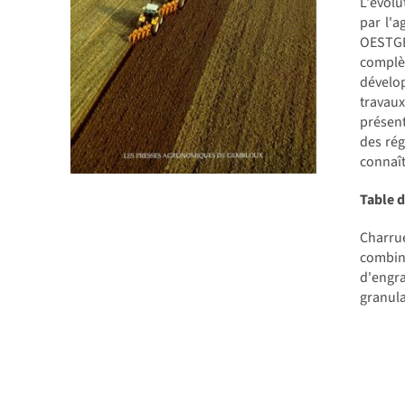
L'évolu
par l'a
OESTGES
complè
dévelop
travaux
présent
des rég
connaît
Table 
Charrue
combin
d'engr
granula