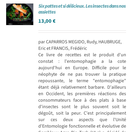
Six pattes et si délicieux. Les insectes dans nos
Achat en ligne
assiettes
13,00
€
Panier WooCommerce
par CAPARROS MEGIDO, Rudy, HAUBRUGE,
Eric et FRANCIS, Frédéric
Ce livre de recettes est le produit d'un
constat : l'entomophagie a la cote
aujourd'hui en Europe. Difficile pour le
néophyte de ne pas trouver la pratique
repoussante, le terme "entomophagie"
étant déjà relativement barbare. D'ailleurs
en Occident, les premières réactions des
consommateurs face à des plats à base
d'insectes sont le plus souvent soit le
dégoût, soit la peur. C'est principalement
sur ces deux aspects que l'Unité
d'Entomologie fonctionnelle et évolutive de