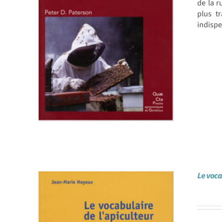
de la r
plus t
indispe
Le voca