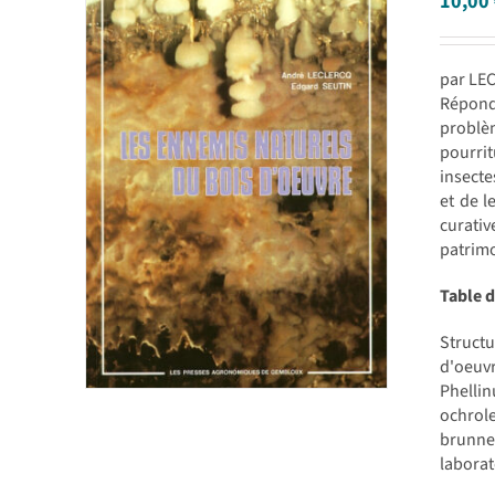
10,00
par LE
Réponda
problèm
pourrit
insecte
et de l
curativ
patrimo
Table 
Structu
d'oeuv
Phelli
ochrol
brunneu
laborat