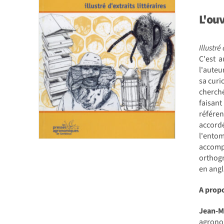
L'ou
Illustré
C'est a
l'auteu
sa curi
cherché
faisan
référen
accord
l'ento
accompa
orthogr
en angl
A propo
Jean-
agronom