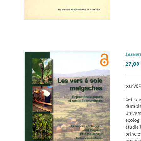
Les ver
27,00
par VER
Cet ouv
durable
Univer
écologi
étudie 
princip