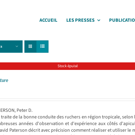
ACCUEIL
LES PRESSES
PUBLICATI
ts
Stock épuisé
lture
TERSON, Peter D.
e traite de la bonne conduite des ruchers en région tropicale, selon 
breuses années d'observation et d'expérience aux côtés d'apicul
avid Paterson décrit avec précision comment réaliser et utiliser le m