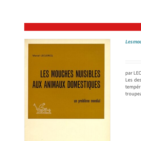
Les mou
par LE
Les des
tempéré
troupe