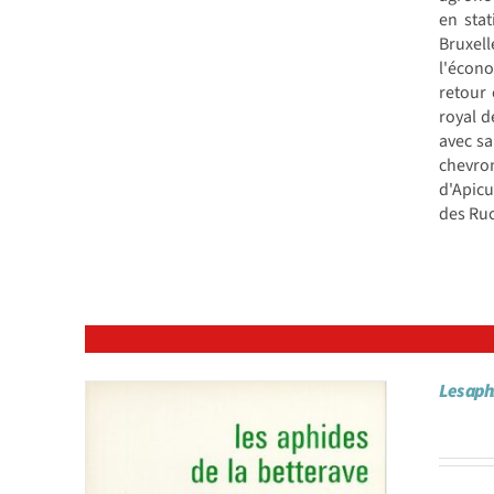
en sta
Bruxell
l'écono
retour
royal d
avec sa
chevron
d'Apicu
des Ruc
Les aph