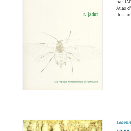
par JA
Atlas d
dessiné
Les enn