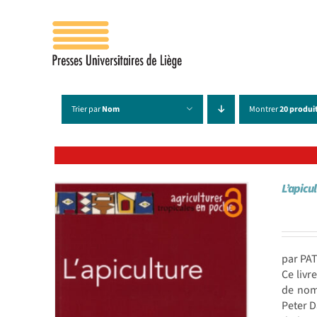
Passer
au
contenu
Trier par
Nom
Montrer
20 produi
L’apicu
par PA
Ce livr
de nom
Peter D