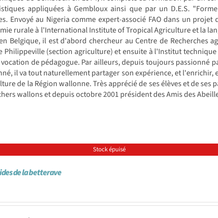
tistiques appliquées à Gembloux ainsi que par un D.E.S. "Former
es. Envoyé au Nigeria comme expert-associé FAO dans un projet de
mie rurale à l'International Institute of Tropical Agriculture et la l
 en Belgique, il est d'abord chercheur au Centre de Recherches 
e Philippeville (section agriculture) et ensuite à l'Institut techniq
 vocation de pédagogue. Par ailleurs, depuis toujours passionné p
né, il va tout naturellement partager son expérience, et l'enrichir
lture de la Région wallonne. Très apprécié de ses élèves et de ses pa
hers wallons et depuis octobre 2001 président des Amis des Abeill
Stock épuisé
ides de la betterave