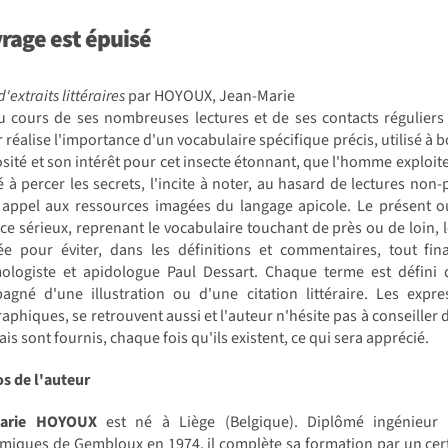
vrage est
épuisé
 d'extraits littéraires
par HOYOUX, Jean-Marie
u cours de ses nombreuses lectures et de ses contacts réguliers 
r réalise l'importance d'un vocabulaire spécifique précis, utilisé à 
osité et son intérêt pour cet insecte étonnant, que l'homme exploite
 à percer les secrets, l'incite à noter, au hasard de lectures non-
t appel aux ressources imagées du langage apicole. Le présent o
ce sérieux, reprenant le vocabulaire touchant de près ou de loin, 
ée pour éviter, dans les définitions et commentaires, tout f
mologiste et apidologue Paul Dessart. Chaque terme est défini 
gné d'une illustration ou d'une citation littéraire. Les express
aphiques, se retrouvent aussi et l'auteur n'hésite pas à conseiller 
ais sont fournis, chaque fois qu'ils existent, ce qui sera apprécié.
s de l'auteur
Marie HOYOUX
est né à Liège (Belgique). Diplômé ingénieur 
iques de Gembloux en 1974, il complète sa formation par un certif