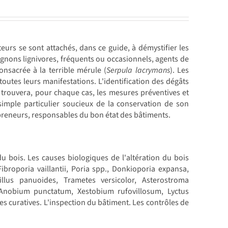
urs se sont attachés, dans ce guide, à démystifier les
nons lignivores, fréquents ou occasionnels, agents de
nsacrée à la terrible mérule (
Serpula lacrymans
). Les
outes leurs manifestations. L'identification des dégâts
r trouvera, pour chaque cas, les mesures préventives et
simple particulier soucieux de la conservation de son
repreneurs, responsables du bon état des bâtiments.
u bois. Les causes biologiques de l'altération du bois
broporia vaillantii, Poria spp., Donkioporia expansa,
illus panuoides, Trametes versicolor, Asterostroma
 Anobium punctatum, Xestobium rufovillosum, Lyctus
es curatives. L'inspection du bâtiment. Les contrôles de