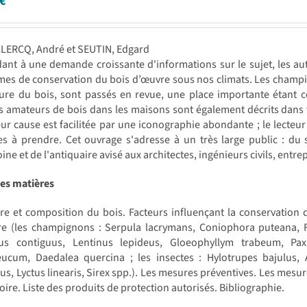
€
CLERCQ, André et SEUTIN, Edgard
nt à une demande croissante d'informations sur le sujet, les aute
es de conservation du bois d’œuvre sous nos climats. Les champig
ure du bois, sont passés en revue, une place importante étant co
s amateurs de bois dans les maisons sont également décrits dans t
eur cause est facilitée par une iconographie abondante ; le lecteu
es à prendre. Cet ouvrage s'adresse à un très large public : du 
ine et de l'antiquaire avisé aux architectes, ingénieurs civils, ent
des matières
re et composition du bois. Facteurs influençant la conservation d
re (les champignons : Serpula lacrymans, Coniophora puteana, Fi
nus contiguus, Lentinus lepideus, Gloeophyllym trabeum, Pax
eucum, Daedalea quercina ; les insectes : Hylotrupes bajulus,
s, Lyctus linearis, Sirex spp.). Les mesures préventives. Les mesur
oire. Liste des produits de protection autorisés. Bibliographie.