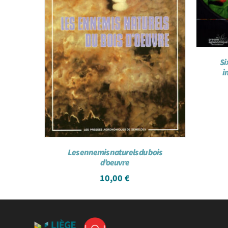
Si
i
Les ennemis naturels du bois
d’oeuvre
10,00
€