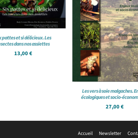
x pattes et si délicieux. Les
nsectes dans nos assiettes
13,00
€
Les vers à soie malgaches. E
écologiques et socio-écono
27,00
€
Accueil
Newsletter
Cont