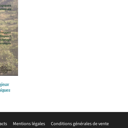
njeux
miques
acts
Mentions légales
Conditions générales de vente